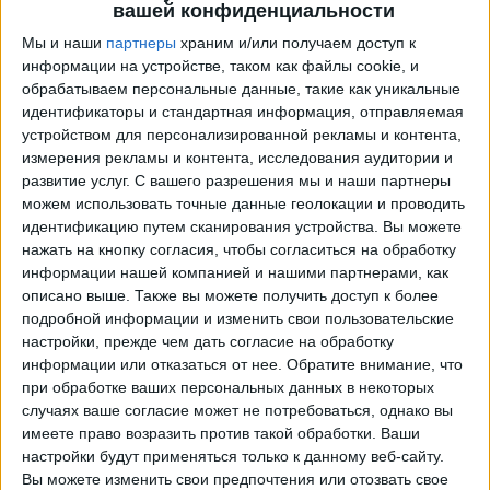
вашей конфиденциальности
Мы и наши
партнеры
храним и/или получаем доступ к
информации на устройстве, таком как файлы cookie, и
обрабатываем персональные данные, такие как уникальные
идентификаторы и стандартная информация, отправляемая
устройством для персонализированной рекламы и контента,
измерения рекламы и контента, исследования аудитории и
развитие услуг.
С вашего разрешения мы и наши партнеры
можем использовать точные данные геолокации и проводить
Программа передач трансляции матчей в прямом
идентификацию путем сканирования устройства. Вы можете
эфире в
Эстудиантес
нажать на кнопку согласия, чтобы согласиться на обработку
информации нашей компанией и нашими партнерами, как
завтра суббота, 08.08.2026
описано выше. Также вы можете получить доступ к более
подробной информации и изменить свои пользовательские
20:45
Аргентинский Первый Дивизион
настройки, прежде чем дать согласие на обработку
Torneo Clausura
информации или отказаться от нее.
Обратите внимание, что
при обработке ваших персональных данных в некоторых
Депортиво Риестра
случаях ваше согласие может не потребоваться, однако вы
Эстудиантес
имеете право возразить против такой обработки. Ваши
настройки будут применяться только к данному веб-сайту.
Fanatiz (Смотреть в прямом эфире)
Вы можете изменить свои предпочтения или отозвать свое