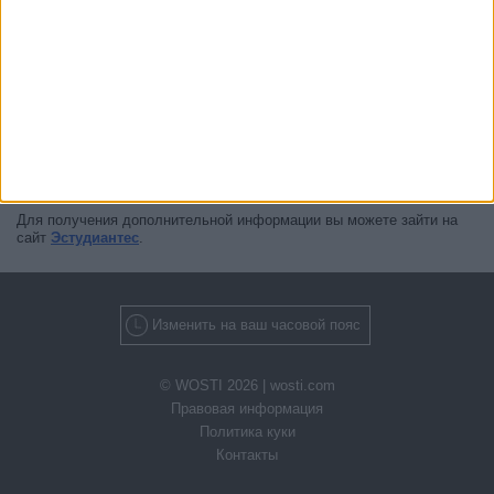
Прямо сейчас,
есть 1 трансляций матчей в прямом эфире
с 1
различных кубков, и 1 телевизионных каналов будет транслировать
все эти игры. Следующей игрой, которую можно смотреть с
удовольствием будет
Депортиво Риестра - Эстудиантес
,
состоится в следующее
8 августа 2026 г. в 19:45
и будет
транслироваться по Fanatiz (Смотреть в прямом эфире)
.
Для получения дополнительной информации вы можете зайти на
сайт
Эстудиантес
.
Изменить на ваш часовой пояс
© WOSTI 2026 |
wosti.com
Правовая информация
Политика куки
Контакты