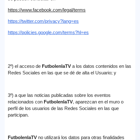
https://www.facebook.com/legal/terms
https://twitter.com/privacy?lang=es
https://policies.google.com/terms?hl=es
2º) el acceso de
FutbolenlaTV
a los datos contenidos en las
Redes Sociales en las que se dé de alta el Usuario; y
3º) a que las noticias publicadas sobre los eventos
relacionados con
FutbolenlaTV
, aparezcan en el muro o
perfil de los usuarios de las Redes Sociales en las que
participan.
FutbolenlaTV
no utilizará los datos para otras finalidades