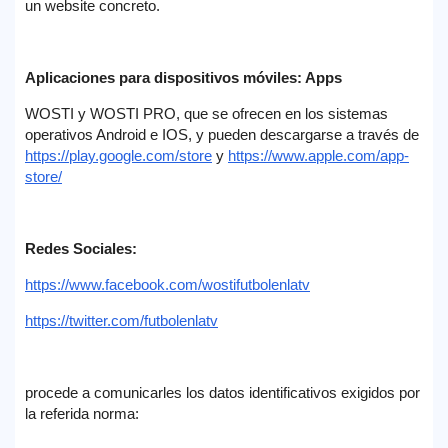
un website concreto.
Aplicaciones para dispositivos móviles: Apps
WOSTI y WOSTI PRO, que se ofrecen en los sistemas
operativos Android e IOS, y pueden descargarse a través de
https://play.google.com/store
y
https://www.apple.com/app-
store/
Redes Sociales:
https://www.facebook.com/wostifutbolenlatv
https://twitter.com/futbolenlatv
procede a comunicarles los datos identificativos exigidos por
la referida norma: