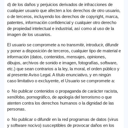
d) de los daños y perjuicios derivados de infracciones de
cualquier usuario que afecten a los derechos de otro usuario,
o de terceros, incluyendo los derechos de copyright, marca,
patentes, información confidencial y cualquier otro derecho
de propiedad intelectual e industrial, así como al uso de la
imagen de los usuarios.
El usuario se compromete a no transmitir, introducir, difundir
y poner a disposición de terceros, cualquier tipo de material e
información (datos, contenidos, mensajes, opiniones,
dibujos, archivos de sonido e imagen, fotografías, software,
etc.) que sean contrarios a la ley, la moral, el orden público y
al presente Aviso Legal. A título enunciativo, y en ningún
caso limitativo o excluyente, el Usuario se compromete a:
o No publicar contenidos o propaganda de carácter racista,
xenófobo, pornográfico, de apología del terrorismo o que
atenten contra los derechos humanos o la dignidad de las
personas.
o No publicar o difundir en la red programas de datos (virus
y software nocivo) susceptibles de provocar daños en los