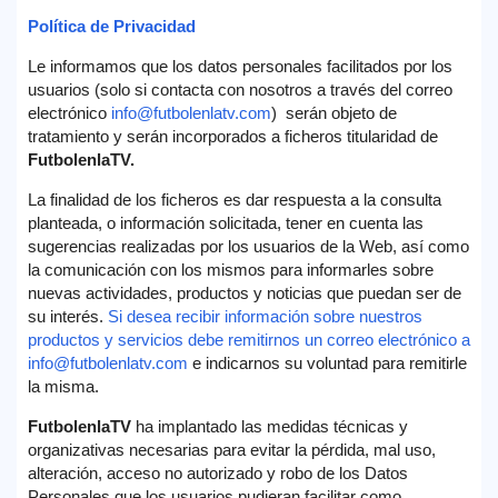
Política de Privacidad
Le informamos que los datos personales facilitados por los
usuarios (solo si contacta con nosotros a través del correo
electrónico
info@futbolenlatv.com
) serán objeto de
tratamiento y serán incorporados a ficheros titularidad de
FutbolenlaTV.
La finalidad de los ficheros es dar respuesta a la consulta
planteada, o información solicitada, tener en cuenta las
sugerencias realizadas por los usuarios de la Web, así como
la comunicación con los mismos para informarles sobre
nuevas actividades, productos y noticias que puedan ser de
su interés.
Si desea recibir información sobre nuestros
productos y servicios debe remitirnos un correo electrónico a
info@futbolenlatv.com
e indicarnos su voluntad para remitirle
la misma.
FutbolenlaTV
ha implantado las medidas técnicas y
organizativas necesarias para evitar la pérdida, mal uso,
alteración, acceso no autorizado y robo de los Datos
Personales que los usuarios pudieran facilitar como