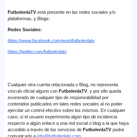
FutbolenlaTV
está presente en las redes sociales y/o
plataformas, y Blogs:
Redes Sociales:
https://www.facebook.com/wostifutbolenlatv
https://twitter.com/futbolenlatv
Cualquier otra cuenta relacionada o Blog, no representa
vínculo oficial alguno con
FutbolenlaTV
, y por ello queda
exonerado de cualquier tipo de responsabilidad por
contenidos publicados en tales redes sociales al no poder
ejercitar un control efectivo sobre los mismos. En cualquier
caso, si el usuario experimenta algún tipo de incidencia
respecto a algún enlace a una red social o blog a la que haya
accedido a través de los servicios de
FutbolenlaTV
podrá
comunicarlo a
info@futbolenlatv.com
.