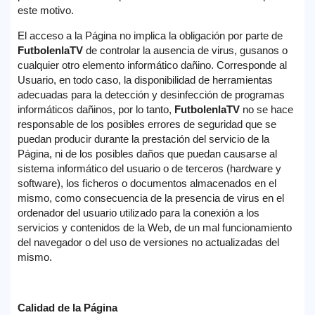
este motivo.
El acceso a la Página no implica la obligación por parte de
FutbolenlaTV
de controlar la ausencia de virus, gusanos o
cualquier otro elemento informático dañino. Corresponde al
Usuario, en todo caso, la disponibilidad de herramientas
adecuadas para la detección y desinfección de programas
informáticos dañinos, por lo tanto,
FutbolenlaTV
no se hace
responsable de los posibles errores de seguridad que se
puedan producir durante la prestación del servicio de la
Página, ni de los posibles daños que puedan causarse al
sistema informático del usuario o de terceros (hardware y
software), los ficheros o documentos almacenados en el
mismo, como consecuencia de la presencia de virus en el
ordenador del usuario utilizado para la conexión a los
servicios y contenidos de la Web, de un mal funcionamiento
del navegador o del uso de versiones no actualizadas del
mismo.
Calidad de la Página