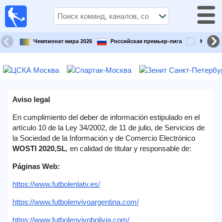
Live
Football
TV
Чемпионат мира 2026
Российская премьер-лига
Кубок 
Футбол
сегодня по
ТВ
Предстоящие
Aviso legal
матчи
En cumplimiento del deber de información estipulado en el
artículo 10 de la Ley 34/2002, de 11 de julio, de Servicios de
Команды
la Sociedad de la Información y de Comercio Electrónico
WOSTI 2020,SL
,
en calidad de titular y responsable de:
Соревнования
Páginas Web:
Телеканалы
https://www.futbolenlatv.es/
https://www.futbolenvivoargentina.com/
Widget
https://www.futbolenvivobolivia.com/