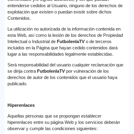
entenderse cedidos al Usuario, ninguno de los derechos de
explotación que existen o puedan existir sobre dichos
Contenidos.
La utilización no autorizada de la información contenida en
esta Web, así como la lesión de los derechos de Propiedad
Intelectual o Industrial de
FutbolenlaTV
o de terceros
incluidos en la Página que hayan cedido contenidos dará
lugar a las responsabilidades legalmente establecidas.
Será responsabilidad del usuario cualquier reclamación que
se dirija contra
FutbolenlaTV
por vulneración de los
derechos de autor de los contenidos que el usuario haya
publicado.
Hiperenlaces
Aquellas personas que se propongan establecer
hiperenlaces entre su página Web y los servicios deberán
observar y cumplir las condiciones siguientes: