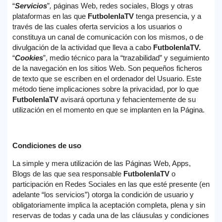
“
Servicios
”
,
páginas Web, redes sociales, Blogs y otras
plataformas en las que
FutbolenlaTV
tenga presencia, y a
través de las cuales oferta servicios a los usuarios o
constituya un canal de comunicación con los mismos, o de
divulgación de la actividad que lleva a cabo
FutbolenlaTV.
“
Cookies
”, medio técnico para la “trazabilidad” y seguimiento
de la navegación en los sitios Web. Son pequeños ficheros
de texto que se escriben en el ordenador del Usuario. Este
método tiene implicaciones sobre la privacidad, por lo que
FutbolenlaTV
avisará oportuna y fehacientemente de su
utilización en el momento en que se implanten en la Página.
Condiciones de uso
La simple y mera utilización de las Páginas Web, Apps,
Blogs de las que sea responsable
FutbolenlaTV
o
participación en Redes Sociales en las que esté presente (en
adelante “los servicios”) otorga la condición de usuario y
obligatoriamente implica la aceptación completa, plena y sin
reservas de todas y cada una de las cláusulas y condiciones