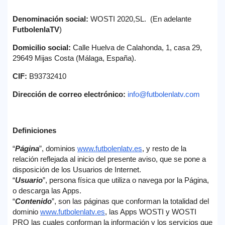
Denominación social:
WOSTI 2020,SL
. (En adelante
FutbolenlaTV
)
Domicilio social:
C
alle Huelva de Calahonda, 1, casa 29,
29649 Mijas Costa (Málaga, España)
.
CIF:
B93732410
Dirección de correo electrónico:
info@futbolenlatv.com
Definiciones
“
Página
”, dominios
www.futbolenlatv.es
, y resto de la
relación reflejada al inicio del presente aviso, que se pone a
disposición de los Usuarios de Internet.
“
Usuario
”, persona física que utiliza o navega por la Página,
o descarga las Apps.
“
Contenido
”, son las páginas que conforman la totalidad del
dominio
www.futbolenlatv.es
, las Apps WOSTI y WOSTI
PRO las cuales conforman la información y los servicios que