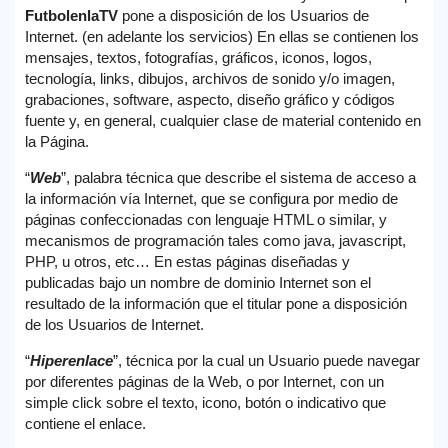
FutbolenlaTV
pone a disposición de los Usuarios de
Internet. (en adelante los servicios) En ellas se contienen los
mensajes, textos, fotografías, gráficos, iconos, logos,
tecnología, links, dibujos, archivos de sonido y/o imagen,
grabaciones, software, aspecto, diseño gráfico y códigos
fuente y, en general, cualquier clase de material contenido en
la Página.
“
Web
”, palabra técnica que describe el sistema de acceso a
la información vía Internet, que se configura por medio de
páginas confeccionadas con lenguaje HTML o similar, y
mecanismos de programación tales como java, javascript,
PHP, u otros, etc… En estas páginas diseñadas y
publicadas bajo un nombre de dominio Internet son el
resultado de la información que el titular pone a disposición
de los Usuarios de Internet.
“
Hiperenlace
”, técnica por la cual un Usuario puede navegar
por diferentes páginas de la Web, o por Internet, con un
simple click sobre el texto, icono, botón o indicativo que
contiene el enlace.