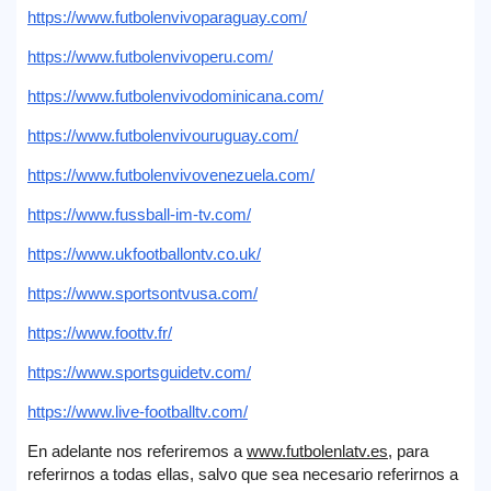
https://www.futbolenvivoparaguay.com/
https://www.futbolenvivoperu.com/
https://www.futbolenvivodominicana.com/
https://www.futbolenvivouruguay.com/
https://www.futbolenvivovenezuela.com/
https://www.fussball-im-tv.com/
https://www.ukfootballontv.co.uk/
https://www.sportsontvusa.com/
https://www.foottv.fr/
https://www.sportsguidetv.com/
https://www.live-footballtv.com/
En adelante nos referiremos a
www.futbolenlatv.es
, para
referirnos a todas ellas, salvo que sea necesario referirnos a