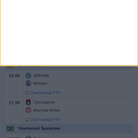
товарищеские матчи
22:00
Барселона
Ноттингем Форест
FC Barcelona PPV YouTube
23:00
Барселона
Удинезе
FC Barcelona PPV YouTube
Третья лига
15:00
Дуйсбург
Меппен
OneFootball PPV
17:30
Гроссашпах
Фортуна Кёльн
OneFootball PPV
Чемпионат Бразилии