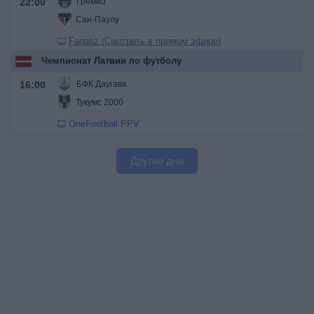
22:00
Гремио
Сан-Паулу
Fanatiz (Смотреть в прямом эфире)
Чемпионат Латвии по футболу
16:00
БФК Даугава
Тукумс 2000
OneFootball PPV
Другие дни