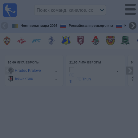
Live
Football
TV
Чемпионат мира 2026
Российская премьер-лига
Кубок 
Футбол
сегодня по
ТВ
Предстоящие
матчи
20:00
21:00
03:0
ЛИГА ЕВРОПЫ
ЛИГА ЕВРОПЫ
Hradec Králové
-
-
Бешикташ
Команды
FC Thun
-
Соревнования
Викингур Рейкьявик
-
Телеканалы
Widget