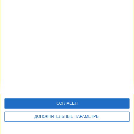
OneFootball PPV
16:00
Малайзия
Филиппины
OneFootball PPV
MLS Next Pro
02:00
Inter Miami CF II
Crown Legacy FC
OneFootball
19:00
Philadelphia Union II
FC Cincinnati 2
OneFootball
СОГЛАСЕН
23:00
Portland Timbers 2
Los Angeles FC 2
ДОПОЛНИТЕЛЬНЫЕ ПАРАМЕТРЫ
OneFootball
Бундеслига Австрия