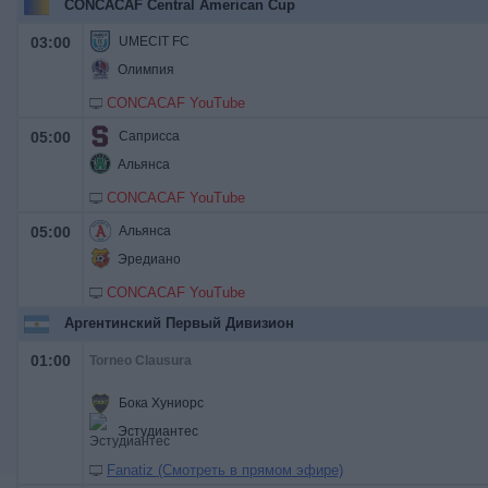
CONCACAF Central American Cup
03:00
UMECIT FC
Олимпия
CONCACAF YouTube
05:00
Саприсса
Альянса
CONCACAF YouTube
05:00
Альянса
Эредиано
CONCACAF YouTube
Аргентинский Первый Дивизион
01:00
Torneo Clausura
Бока Хуниорс
Эстудиантес
Fanatiz (Смотреть в прямом эфире)