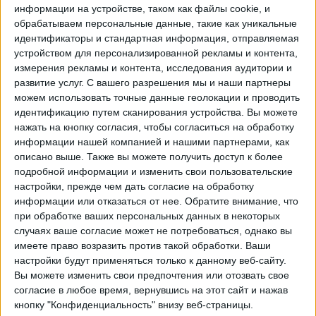
информации на устройстве, таком как файлы cookie, и
05:00
Denver Summit FC
обрабатываем персональные данные, такие как уникальные
Северная Каролина Кураж
идентификаторы и стандартная информация, отправляемая
NWSL+
устройством для персонализированной рекламы и контента,
измерения рекламы и контента, исследования аудитории и
Кубок Колумбии
развитие услуг.
С вашего разрешения мы и наши партнеры
03:00
Санта Фе
можем использовать точные данные геолокации и проводить
идентификацию путем сканирования устройства. Вы можете
Унион Магдалена
нажать на кнопку согласия, чтобы согласиться на обработку
Win Sports TV YouTube
информации нашей компанией и нашими партнерами, как
Лига 1 Перу
описано выше. Также вы можете получить доступ к более
подробной информации и изменить свои пользовательские
23:00
Альянса Атлетико
настройки, прежде чем дать согласие на обработку
Сьенсиано
информации или отказаться от нее.
Обратите внимание, что
при обработке ваших персональных данных в некоторых
Fanatiz (Смотреть в прямом эфире)
случаях ваше согласие может не потребоваться, однако вы
Лиги конференций УЕФА
имеете право возразить против такой обработки. Ваши
настройки будут применяться только к данному веб-сайту.
20:00
3-й отборочный раунд
Вы можете изменить свои предпочтения или отозвать свое
Žalgiris Vilnius
согласие в любое время, вернувшись на этот сайт и нажав
кнопку "Конфиденциальность" внизу веб-страницы.
Hajduk Split