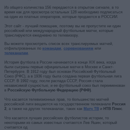
Из общего количества 156 передаются в открытом сигнале, в то
время как для просмотра остальных 128 необходимо подписаться
на один из платных операторов, которые продаются в РОССИИ.
Этот сайт - лучший помощник, поэтому вы не пропустите ни один
российский или международный футбольные матчи, которые
транслируются ежедневно по телевизору.
Вы можете просмотреть список всех транслируемых матчей,
отфильтрованных по
командам
,
соревнованиям
или
телеканалам
.
История футбола в России начинается в конце XIX века, когда
были сыграны первые официальные матчи в Москве и Санкт-
Петербурге. В 1912 году был основан Российский Футбольный
Союз (РФС), а в 1936 году была создана первая футбольная лига
СССР. В 1992 году, после распада СССР, Россия стала
независимой сущностью, и ее футбольный союз был переименован
в
Российскую Футбольную Федерацию (РФФ)
.
Что касается телевизионных прав, то большинство матчей
российской лиги вещаются на государственном телеканале
Россия
2
, а также на других телеканалах, таких как
Матч ТВ
и
НТВ Плюс
.
Что касается лучших российских футболистов истории, то
некоторыми из самых известных считаются Лев Яшин, который
считается од