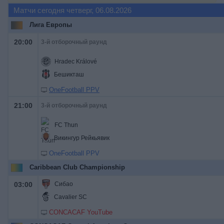
Матчи сегодня четверг, 06.08.2026
Лига Европы
20:00
3-й отборочный раунд
Hradec Králové
Бешикташ
OneFootball PPV
21:00
3-й отборочный раунд
FC Thun
Викингур Рейкьявик
OneFootball PPV
Caribbean Club Championship
03:00
Сибао
Cavalier SC
CONCACAF YouTube