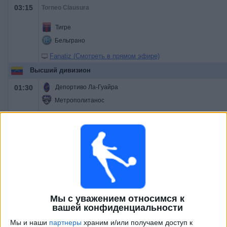
03:15
Torneo Clausura
Тигре
Бельграно
Fanatiz (Смотреть в прямом эфире)
Высший дивизион
01:30
Депортиво Ла-Гуайра
Метрополитанос
LigaFUTVE App
22:30
Райо Зулиано
Anzoategui FC
LigaFUTVE App
23:00
Эстудиантес Мерида
Замора
Мы с уважением относимся к
LigaFUTVE App
вашей конфиденциальности
Женская лига
Мы и наши
партнеры
храним и/или получаем доступ к