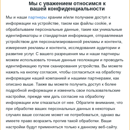
Мы с уважением относимся к
вашей конфиденциальности
Мы и наши
партнеры
храним и/или получаем доступ к
информации на устройстве, таком как файлы cookie, и
обрабатываем персональные данные, такие как уникальные
идентификаторы и стандартная информация, отправляемая
устройством для персонализированной рекламы и контента,
измерения рекламы и контента, исследования аудитории и
развитие услуг.
С вашего разрешения мы и наши партнеры
Телепрограма от
Суперлига - Женщины
можем использовать точные данные геолокации и проводить
идентификацию путем сканирования устройства. Вы можете
×
нажать на кнопку согласия, чтобы согласиться на обработку
Суперлига - Женщины:
В настоящее время нет
информации нашей компанией и нашими партнерами, как
телевизионных матчей.
описано выше. Также вы можете получить доступ к более
подробной информации и изменить свои пользовательские
настройки, прежде чем дать согласие на обработку
Среда, 13.05.2026
информации или отказаться от нее.
Обратите внимание, что
21:00
Суперлига - Женщины
при обработке ваших персональных данных в некоторых
случаях ваше согласие может не потребоваться, однако вы
Арсенал (Ж)
имеете право возразить против такой обработки. Ваши
Эвертон (Ж)
настройки будут применяться только к данному веб-сайту.