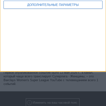
ДОПОЛНИТЕЛЬНЫЕ ПАРАМЕТРЫ
В настоящее время нет прямых телевещаний Суперлига -
Женщины
, но мы предоставляем вам историю с телегидом для
последних событий, которые можно было увидеть по телевидению.
Мы будем обновлять этот
расписание Суперлига - Женщины по
телевизору
, когда мы получим подтверждение от официальных
источников о будущих
прямых телевещаниях
.
Возможно, вас заинтересует тот факт, что с начала этого сайта
было опубликовано
1 прямых телевещаний
.
Первое опубликованное событие было 13 мая 2026 г., а канал,
который чаще всего транслирует Суперлига - Женщины, – это
Barclays Women's Super League YouTube с телевещанием всего 1
событий.
Изменить на ваш часовой пояс