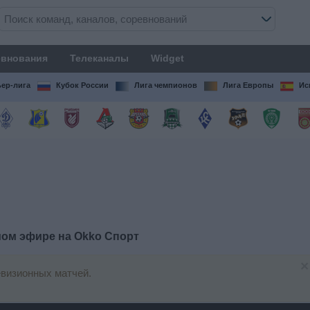
внования
Телеканалы
Widget
ер-лига
Кубок России
Лига чемпионов
Лига Европы
Ис
мом эфире на
Okko Спорт
×
визионных матчей.