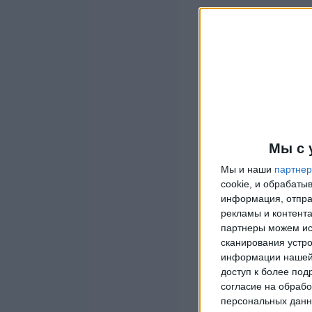
Мы с 
Мы и наши
партне
cookie, и обрабат
информация, отпра
рекламы и контента
партнеры можем ис
сканирования устро
информации нашей 
доступ к более под
согласие на обрабо
персональных данны