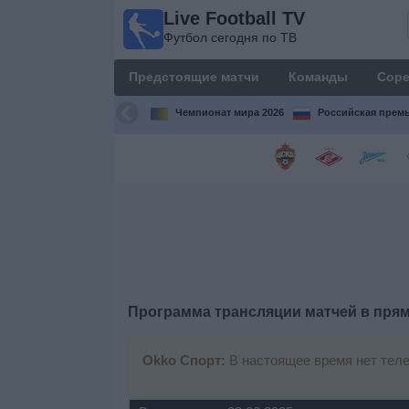
Live Football TV
Live
Футбол сегодня по ТВ
Football
TV
Предстоящие матчи
Команды
Соре
Футбол
сегодня по
Чемпионат мира 2026
Российская премь
ТВ
Предстоящие
матчи
Команды
Соревнования
Программа трансляции матчей в пря
Телеканалы
Okko Спорт:
В настоящее время нет теле
Widget