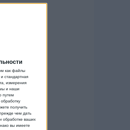
льности
ом как файлы
 и стандартная
та, измерения
мы и наши
ю путем
 обработку
жете получить
прежде чем дать
и обработке ваших
днако вы имеете