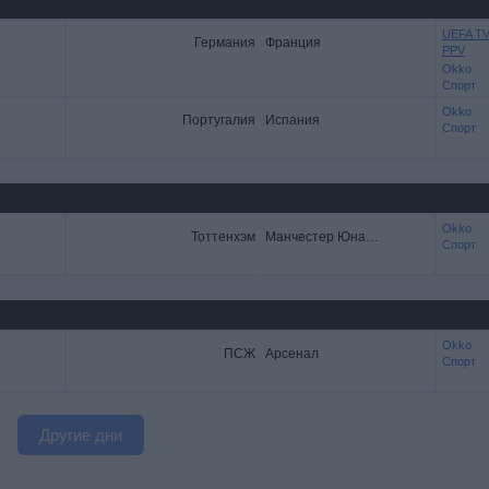
UEFA T
Германия
Франция
PPV
Okko
Спорт
Okko
Португалия
Испания
Спорт
Okko
Тоттенхэм
Манчестер Юнайтед
Спорт
Okko
ПСЖ
Арсенал
Спорт
Другие дни