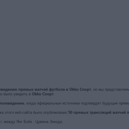
евидению прямых матчей футбола в Okko Спорт
, но мы представляе
но было увидеть в
Okko Спорт
.
 телевидению
, когда официальные источники подтвердят будущие прям
ска этого веб-сайта было опубликовано
50 прямых трансляций матчей п
г. между Янг Бойз - Црвена Звезда.