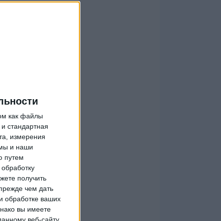
льности
ом как файлы
 и стандартная
та, измерения
мы и наши
ю путем
 обработку
жете получить
прежде чем дать
и обработке ваших
днако вы имеете
данному веб-сайту.