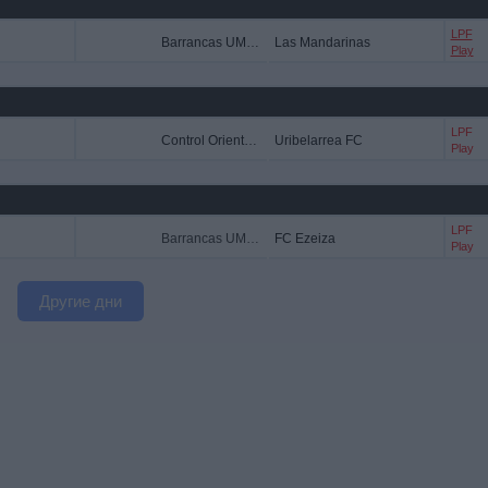
LPF
Barrancas UMET FC
Las Mandarinas
Play
LPF
Control Orientado
Uribelarrea FC
Play
LPF
Barrancas UMET FC
FC Ezeiza
Play
Другие дни