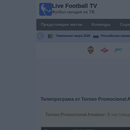
Live Football TV
Live
Футбол сегодня по ТВ
Football
TV
Предстоящие матчи
Команды
Соре
Футбол
сегодня по
Чемпионат мира 2026
Российская премь
ТВ
Предстоящие
матчи
Команды
Соревнования
Телепрограма от
Torneo Promocional 
Телеканалы
Torneo Promocional Amateur:
В настояще
Widget