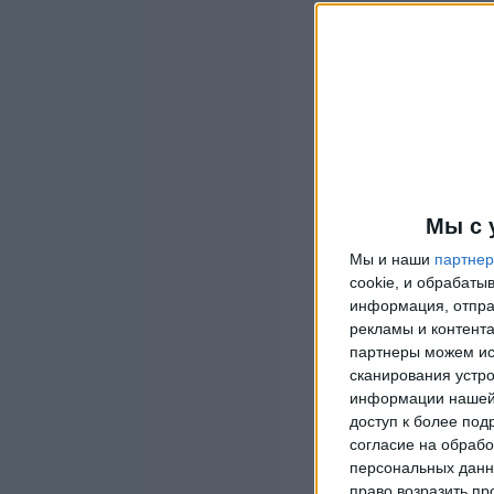
Мы с 
Мы и наши
партне
cookie, и обрабат
информация, отпра
рекламы и контента
партнеры можем ис
сканирования устро
информации нашей 
доступ к более под
согласие на обрабо
персональных данны
право возразить пр