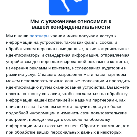
Мы с уважением относимся к
вашей конфиденциальности
Мы и наши
партнеры
храним и/или получаем доступ к
информации на устройстве, таком как файлы cookie, и
обрабатываем персональные данные, такие как уникальные
идентификаторы и стандартная информация, отправляемая
устройством для персонализированной рекламы и контента,
Телепрограма от
А-ЛИГА ЖЕНЩИНЫ
измерения рекламы и контента, исследования аудитории и
развитие услуг.
С вашего разрешения мы и наши партнеры
×
А-ЛИГА ЖЕНЩИНЫ:
В настоящее время нет
можем использовать точные данные геолокации и проводить
телевизионных матчей.
идентификацию путем сканирования устройства. Вы можете
нажать на кнопку согласия, чтобы согласиться на обработку
информации нашей компанией и нашими партнерами, как
Суббота, 16.05.2026
описано выше. Также вы можете получить доступ к более
подробной информации и изменить свои пользовательские
09:15
А-ЛИГА ЖЕНЩИНЫ
настройки, прежде чем дать согласие на обработку
Melbourne City Women
информации или отказаться от нее.
Обратите внимание, что
при обработке ваших персональных данных в некоторых
Веллингтон Феникс (Ж)