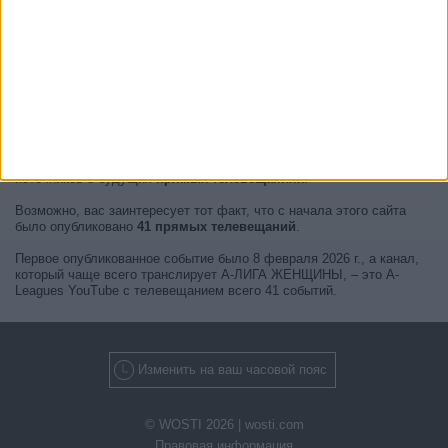
В настоящее время нет прямых телевещаний А-ЛИГА
ЖЕНЩИНЫ
, но мы предоставляем вам историю с телегидом для
последних событий, которые можно было увидеть по телевидению.
Мы будем обновлять этот
расписание ��-ЛИГА ЖЕНЩИНЫ по
телевизору
, когда мы получим подтверждение от официальных
источников о будущих
прямых телевещаниях
.
Возможно, вас заинтересует тот факт, что с начала этого сайта
было опубликовано
41 прямых телевещаний
.
Первое опубликованное событие было 8 февраля 2026 г., а канал,
который чаще всего транслирует А-ЛИГА ЖЕНЩИНЫ, – это A-
Leagues YouTube с телевещанием всего 41 событий.
Изменить на ваш часовой пояс
© WOSTI 2026 |
wosti.com
Правовая информация