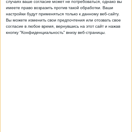
случаях ваше согласие может не потребоваться, однако вы
A-Leagues YouTube
имеете право возразить против такой обработки. Ваши
настройки будут применяться только к данному веб-сайту.
Воскресенье, 10.05.2026
Вы можете изменить свои предпочтения или отозвать свое
согласие в любое время, вернувшись на этот сайт и нажав
05:30
А-ЛИГА ЖЕНЩИНЫ
кнопку "Конфиденциальность" внизу веб-страницы.
Веллингтон Феникс (Ж)
Брисбен (Ж)
A-Leagues YouTube
Суббота, 09.05.2026
07:00
А-ЛИГА ЖЕНЩИНЫ
Melbourne City Women
Мельбурн (Ж)
A-Leagues YouTube
Другие дни