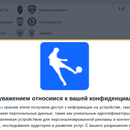
1
-
2
Депортиво Ла-Гуайра
Метрополитанос
Зулиано
Anzoategui FC
Эстудиантес Мерида
Замора
3
-
1
Канада
Ямайка
4
-
0
Мексика
Панама
уважением относимся к вашей конфиденциа
5
-
1
ньяроль
Монтевидео Уондерерс
ры
храним и/или получаем доступ к информации на устройстве, так
ываем персональные данные, такие как уникальные идентификаторы
вляемая устройством для персонализированной рекламы и контен
, исследования аудитории и развитие услуг.
С вашего разрешения 
1
-
0
r Bogotá
Хагуарес Кордоба