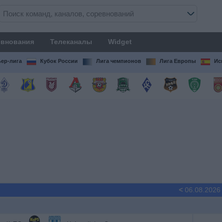
внования
Телеканалы
Widget
ер-лига
Кубок России
Лига чемпионов
Лига Европы
Ис
<
06.08.2026