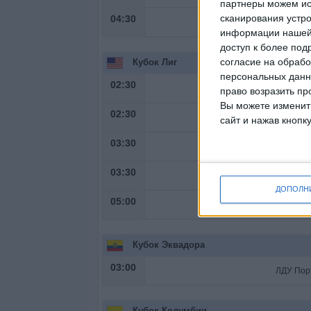
партнеры можем ис
сканирования устро
04:30
Онсе 
информации нашей 
доступ к более под
согласие на обрабо
Кубок Лиг
персональных данны
02:30
Мо
право возразить пр
Вы можете изменить
02:30
Интер
сайт и нажав кнопк
03:30
03:30
Н
ДОПОЛН
05:00
Кубок Эквадора
03:00
Кубок Колумбии