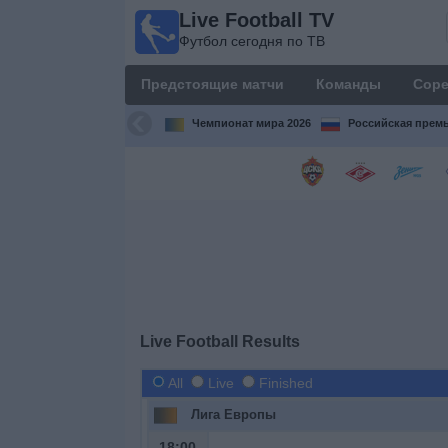
Live Football TV
Live
Футбол сегодня по ТВ
Football
TV
Предстоящие матчи
Команды
Соре
Футбол
сегодня по
Чемпионат мира 2026
Российская премь
ТВ
Предстоящие
матчи
Команды
Соревнования
Live Football Results
Телеканалы
All
Live
Finished
Лига Европы
Widget
18:00