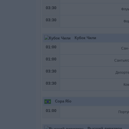
03:30
Флу
03:30
Фо
Кубок Чили
01:00
Сан
01:00
03:30
Депорте
03:30
Ко
Copa Río
01:00
Порту
Высший дивизион