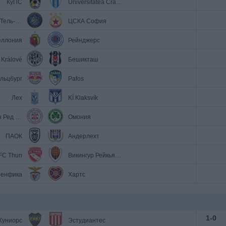
КуПС
Universitatea Craiova
Маккаби Тель-Авив
ЦСКА София
еллония
Рейнджерс
 Králové
Бешикташ
льцбург
Pafos
Лех
KÍ Klaksvík
Линкольн Ред Импс
Омония
ПАОК
Андерлехт
FC Thun
Викингур Рейкьявик
енфика
Хартс
1
-
0
Хуниорс
Эстудиантес