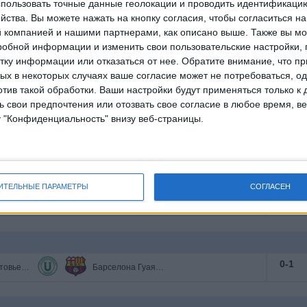
пользовать точные данные геолокации и проводить идентификаци
йства. Вы можете нажать на кнопку согласия, чтобы согласиться на
0
-
1
Кальдас
Америка Де Кали
компанией и нашими партнерами, как описано выше. Также вы мо
робной информации и изменить свои пользовательские настройки, 
тку информации или отказаться от нее.
Обратите внимание, что пр
х в некоторых случаях ваше согласие может не потребоваться, о
1
-
2
нтеррей
Орландо Сити
отив такой обработки. Ваши настройки будут применяться только к 
 свои предпочтения или отозвать свое согласие в любое время, ве
4
-
2
 Майами
Атлетико Сан-Луис
у "Конфиденциальность" внизу веб-страницы.
2
-
0
Даллас
Керетаро
0
-
1
эшвилл
Леон
ИТЕЛЬНЫЕ ПАРАМЕТРЫ
СОГЛАСЕН
3
-
0
Толука
Сиэтл Саундерс
0
-
1
ЛДУ Портовьехо
Барселона Гуаякиль