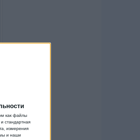
льности
ом как файлы
 и стандартная
та, измерения
мы и наши