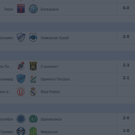
0
-
0
Тигре
Бельграно
2
-
0
Кильмес
Химнасия Хухуй
2
-
3
Насьональ Потоси
Стронгест
2
-
1
Боливар
Ориенте Петролеро
Universitario de Vinto
Real Potosí
2
-
0
рузейро
Шапекоэнсе
1
-
0
Гремио
Мирассол