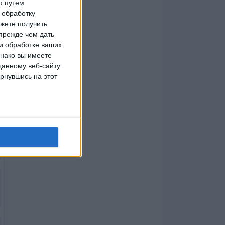
ю путем
 обработку
жете получить
прежде чем дать
и обработке ваших
днако вы имеете
данному веб-сайту.
рнувшись на этот