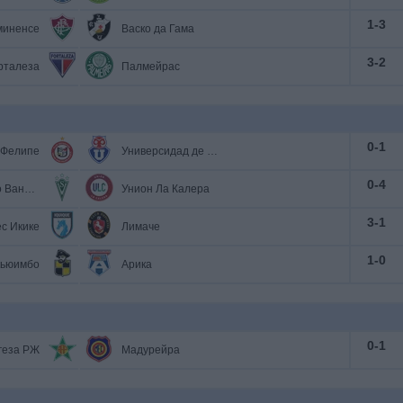
1
-
3
миненсе
Васко да Гама
3
-
2
рталеза
Палмейрас
0
-
1
-Фелипе
Универсидад де Чили
0
-
4
Сантьяго Вандерерс
Унион Ла Калера
3
-
1
с Икике
Лимаче
1
-
0
кьюимбо
Арика
0
-
1
геза РЖ
Мадурейра