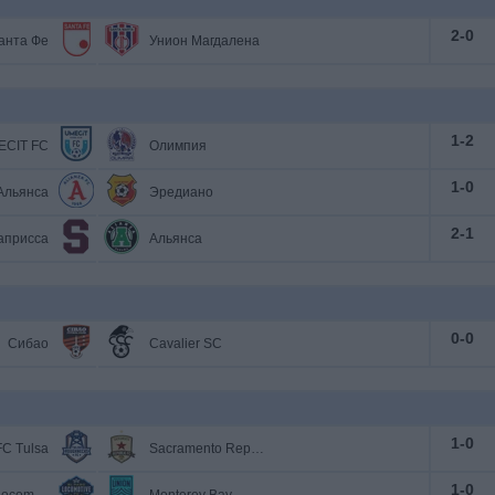
2
-
0
анта Фе
Унион Магдалена
1
-
2
ECIT FC
Олимпия
1
-
0
Альянса
Эредиано
2
-
1
априсса
Альянса
0
-
0
Сибао
Cavalier SC
1
-
0
FC Tulsa
Sacramento Republic
1
-
0