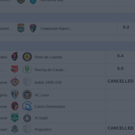
El Paso Locomotive
Monterey Bay
0
-
2
Denver Summit FC
Северная Каролина Кураж
0
-
4
ddis
Petro de Luanda
0
-
0
Chabab Atlas Khénifra
Racing de Casablanca
CANCELLED
незе
Iraklis 1908 U19
pina
AC Leon
nese
Calcio Desenzano
assol
Al Sadd
CANCELLED
sani
Pogradeci