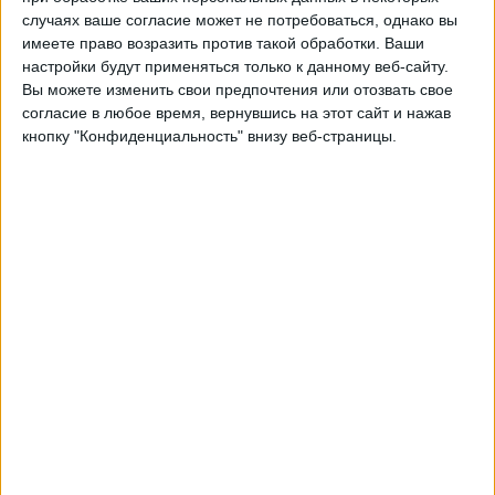
9 Октября
случаях ваше согласие может не потребоваться, однако вы
ElCanalDelFutbol.com
имеете право возразить против такой обработки. Ваши
настройки будут применяться только к данному веб-сайту.
Вы можете изменить свои предпочтения или отозвать свое
Четверг, 09.10.2025
согласие в любое время, вернувшись на этот сайт и нажав
02:00
Серия В
кнопку "Конфиденциальность" внизу веб-страницы.
9 Октября
Индепендент Хуниорс
ElCanalDelFutbol.com
Среда, 01.10.2025
01:00
Серия В
9 Октября
San Antonio
ElCanalDelFutbol.com
Другие дни