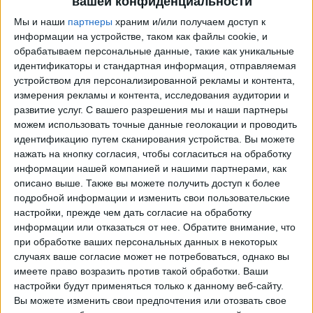
вашей конфиденциальности
Мы и наши
партнеры
храним и/или получаем доступ к
информации на устройстве, таком как файлы cookie, и
обрабатываем персональные данные, такие как уникальные
идентификаторы и стандартная информация, отправляемая
устройством для персонализированной рекламы и контента,
измерения рекламы и контента, исследования аудитории и
развитие услуг.
С вашего разрешения мы и наши партнеры
можем использовать точные данные геолокации и проводить
идентификацию путем сканирования устройства. Вы можете
Программа передач трансляции матчей в прямом
нажать на кнопку согласия, чтобы согласиться на обработку
эфире в
Алжир
информации нашей компанией и нашими партнерами, как
описано выше. Также вы можете получить доступ к более
Матчи сегодня суббота, 08.08.2026
подробной информации и изменить свои пользовательские
20:00
Women’s Africa Cup of Nations
настройки, прежде чем дать согласие на обработку
1/4 финала
информации или отказаться от нее.
Обратите внимание, что
при обработке ваших персональных данных в некоторых
Кот-д
случаях ваше согласие может не потребоваться, однако вы
имеете право возразить против такой обработки. Ваши
Алжир
настройки будут применяться только к данному веб-сайту.
CAF TV YouTube
Вы можете изменить свои предпочтения или отозвать свое