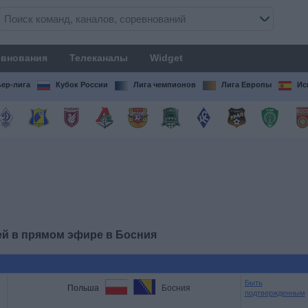
внования
Телеканалы
Widget
ер-лига
Кубок России
Лига чемпионов
Лига Европы
Ис
ей в прямом эфире в
Босния
Быть
Польша
Босния
подтвержденным