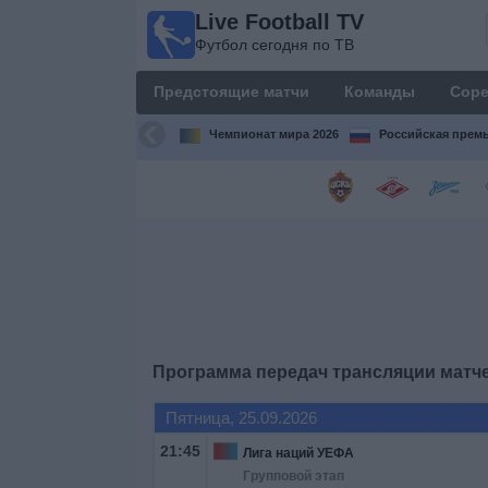
Live Football TV
Live
Футбол сегодня по ТВ
Football
TV
Предстоящие матчи
Команды
Соре
Футбол
сегодня по
Чемпионат мира 2026
Российская премь
ТВ
Предстоящие
матчи
Команды
Соревнования
Программа передач трансляции матч
Телеканалы
Пятница, 25.09.2026
21:45
Лига наций УЕФА
Widget
Групповой этап