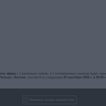
ямом эфире
с 1 различных кубков, и 1 телевизионных каналов будет тра
Польша - Босния
, состоится в следующее
25 сентября 2026 г. в 20:45
и
Изменить на ваш часовой пояс