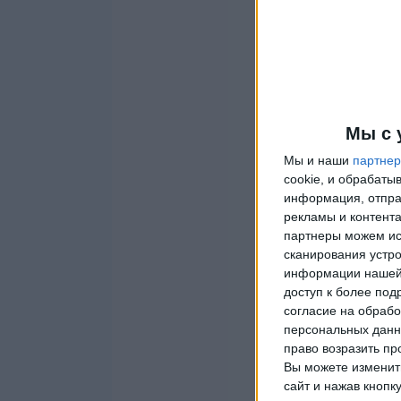
Мы с 
Мы и наши
партне
cookie, и обрабат
информация, отпра
рекламы и контента
партнеры можем ис
сканирования устро
информации нашей 
доступ к более под
согласие на обрабо
персональных данны
право возразить пр
Вы можете изменить
сайт и нажав кнопк