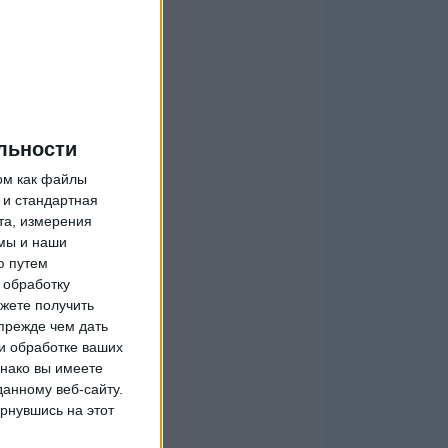
льности
ом как файлы
 и стандартная
та, измерения
мы и наши
ю путем
 обработку
жете получить
прежде чем дать
и обработке ваших
днако вы имеете
данному веб-сайту.
рнувшись на этот