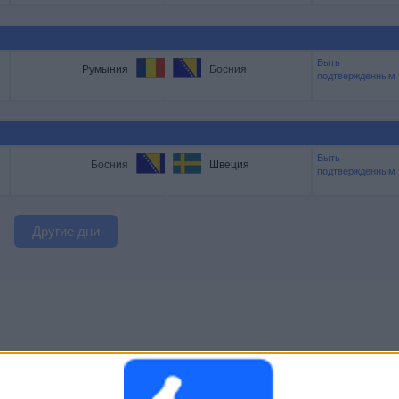
Быть
Румыния
Босния
подтвержденным
Быть
Босния
Швеция
подтвержденным
Другие дни