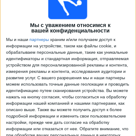
Мы с уважением относимся к
вашей конфиденциальности
Мы и наши
партнеры
храним и/или получаем доступ к
информации на устройстве, таком как файлы cookie, и
обрабатываем персональные данные, такие как уникальные
идентификаторы и стандартная информация, отправляемая
Программа передач трансляции матчей в прямом
устройством для персонализированной рекламы и контента,
эфире в
Сересо Осака
измерения рекламы и контента, исследования аудитории и
развитие услуг.
С вашего разрешения мы и наши партнеры
×
можем использовать точные данные геолокации и проводить
Сересо Осака:
В настоящее время нет
идентификацию путем сканирования устройства. Вы можете
телевизионных матчей.
нажать на кнопку согласия, чтобы согласиться на обработку
информации нашей компанией и нашими партнерами, как
Воскресенье, 17.05.2026
описано выше. Также вы можете получить доступ к более
подробной информации и изменить свои пользовательские
09:00
Лига Джей-1
настройки, прежде чем дать согласие на обработку
информации или отказаться от нее.
Обратите внимание, что
Сересо Осака
при обработке ваших персональных данных в некоторых