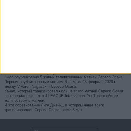
В настоящее время на телевидении не вещается живой
футбольный матч Сересо Осака
, но мы предлагаем вам историю
с телепрограммой последних матчей, которые можно было увидеть
по
телевидению Сересо Осака
.
Мы обновим этот телепрограмму Сересо Осака после того
, как
официальные источники подтвердят даты следующих матчей,
которые будут транслироваться по телевидению.
Может быть, вас заинтересует то, что с начала работы этого сайта
было опубликовано 5 живых телевизионных матчей Сересо Осака.
Первым опубликованным матчем был матч 28 февраля 2026 г.
между V-Varen Nagasaki - Сересо Осака.
Канал, который транслировал больше всего матчей Сересо Осака
по телевидению, - это J.LEAGUE International YouTube с общим
количеством 5 матчей.
И это соревнование Лига Джей-1, в котором чаще всего
транслировался Сересо Осака, всего 5 мат