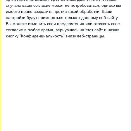
Нагоя
случаях ваше согласие может не потребоваться, однако вы
J.LEAGUE International YouTube
имеете право возразить против такой обработки. Ваши
настройки будут применяться только к данному веб-сайту.
Вы можете изменить свои предпочтения или отозвать свое
Суббота, 09.05.2026
согласие в любое время, вернувшись на этот сайт и нажав
10:00
Лига Джей-1
кнопку "Конфиденциальность" внизу веб-страницы.
Сересо Осака
V-Varen Nagasaki
J.LEAGUE International YouTube
Среда, 06.05.2026
07:00
Лига Джей-1
Симидзу
Сересо Осака
J.LEAGUE International YouTube
Другие дни