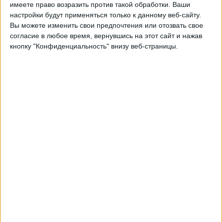
имеете право возразить против такой обработки. Ваши
OneFootball
настройки будут применяться только к данному веб-сайту.
Вы можете изменить свои предпочтения или отозвать свое
Понедельник, 17.08.2026
согласие в любое время, вернувшись на этот сайт и нажав
кнопку "Конфиденциальность" внизу веб-страницы.
01:00
MLS Next Pro
FC Cincinnati 2
Connecticut United FC
OneFootball
Четверг, 20.08.2026
02:00
MLS Next Pro
Crown Legacy FC
Connecticut United FC
OneFootball
Другие дни