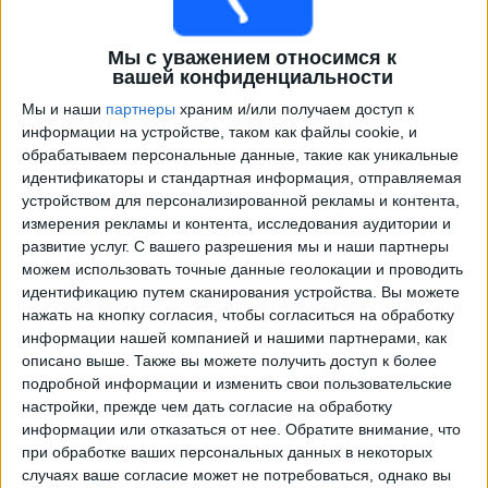
Мы с уважением относимся к
вашей конфиденциальности
Мы и наши
партнеры
храним и/или получаем доступ к
информации на устройстве, таком как файлы cookie, и
обрабатываем персональные данные, такие как уникальные
идентификаторы и стандартная информация, отправляемая
устройством для персонализированной рекламы и контента,
измерения рекламы и контента, исследования аудитории и
Программа передач трансляции матчей в прямом
развитие услуг.
С вашего разрешения мы и наши партнеры
эфире в
Connecticut United FC
можем использовать точные данные геолокации и проводить
идентификацию путем сканирования устройства. Вы можете
Воскресенье, 09.08.2026
нажать на кнопку согласия, чтобы согласиться на обработку
02:00
MLS Next Pro
информации нашей компанией и нашими партнерами, как
описано выше. Также вы можете получить доступ к более
Connecticut United FC
подробной информации и изменить свои пользовательские
New England Revolution II
настройки, прежде чем дать согласие на обработку
информации или отказаться от нее.
Обратите внимание, что
при обработке ваших персональных данных в некоторых
случаях ваше согласие может не потребоваться, однако вы