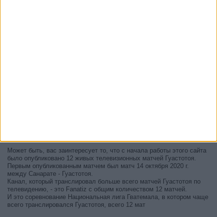
В настоящее время на телевидении не вещается живой
футбольный матч Гуастотоя
, но мы предлагаем вам историю с
телепрограммой последних матчей, которые можно было увидеть
по
телевидению Гуастотоя
.
Мы обновим этот телепрограмму Гуастотоя после того
, как
официальные источники подтвердят даты следующих матчей,
которые будут транслироваться по телевидению.
Может быть, вас заинтересует то, что с начала работы этого сайта
было опубликовано 12 живых телевизионных матчей Гуастотоя.
Первым опубликованным матчем был матч 14 октября 2020 г.
между Санарате - Гуастотоя.
Канал, который транслировал больше всего матчей Гуастотоя по
телевидению, - это Fanatiz с общим количеством 12 матчей.
И это соревнование Национальная лига Гватемала, в котором чаще
всего транслировался Гуастотоя, всего 12 мат