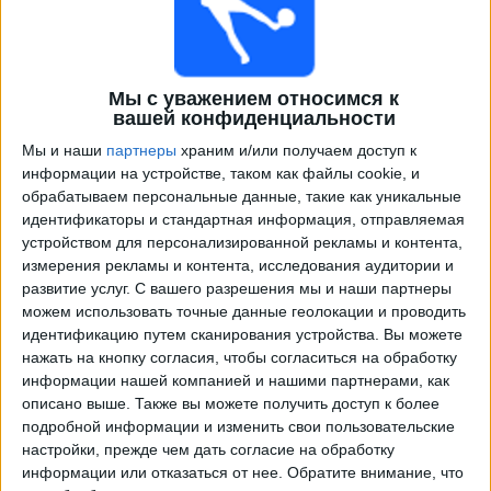
Мы с уважением относимся к
вашей конфиденциальности
Мы и наши
партнеры
храним и/или получаем доступ к
информации на устройстве, таком как файлы cookie, и
обрабатываем персональные данные, такие как уникальные
идентификаторы и стандартная информация, отправляемая
Программа передач трансляции матчей в прямом
устройством для персонализированной рекламы и контента,
эфире в
Гуастотоя
измерения рекламы и контента, исследования аудитории и
развитие услуг.
С вашего разрешения мы и наши партнеры
×
Гуастотоя:
В настоящее время нет телевизионных
можем использовать точные данные геолокации и проводить
матчей.
идентификацию путем сканирования устройства. Вы можете
нажать на кнопку согласия, чтобы согласиться на обработку
информации нашей компанией и нашими партнерами, как
Воскресенье, 14.08.2022
описано выше. Также вы можете получить доступ к более
подробной информации и изменить свои пользовательские
05:00
Национальная лига Гватемала
настройки, прежде чем дать согласие на обработку
Апертура
информации или отказаться от нее.
Обратите внимание, что