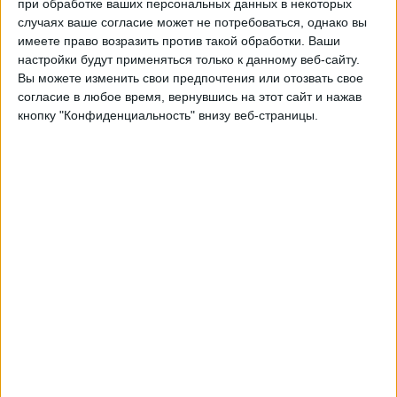
при обработке ваших персональных данных в некоторых
Шелаху
случаях ваше согласие может не потребоваться, однако вы
Гуастотоя
имеете право возразить против такой обработки. Ваши
Fanatiz (Смотреть в прямом эфире)
настройки будут применяться только к данному веб-сайту.
Вы можете изменить свои предпочтения или отозвать свое
Понедельник, 01.08.2022
согласие в любое время, вернувшись на этот сайт и нажав
кнопку "Конфиденциальность" внизу веб-страницы.
03:00
Национальная лига Гватемала
Апертура
Комуникасьонес
Гуастотоя
Fanatiz (Смотреть в прямом эфире)
Пятница, 13.05.2022
04:00
Национальная лига Гватемала
1/4 финала Клаусуры
Антигуа
Гуастотоя
Fanatiz (Смотреть в прямом эфире)