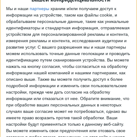
Мы и наши
партнеры
храним и/или получаем доступ к
информации на устройстве, таком как файлы cookie, и
обрабатываем персональные данные, такие как уникальные
идентификаторы и стандартная информация, отправляемая
устройством для персонализированной рекламы и контента,
измерения рекламы и контента, исследования аудитории и
развитие услуг.
С вашего разрешения мы и наши партнеры
можем использовать точные данные геолокации и проводить
идентификацию путем сканирования устройства. Вы можете
Программа передач трансляции матчей в прямом
нажать на кнопку согласия, чтобы согласиться на обработку
эфире в
Maldonado
информации нашей компанией и нашими партнерами, как
описано выше. Также вы можете получить доступ к более
Вторник, 11.08.2026
подробной информации и изменить свои пользовательские
настройки, прежде чем дать согласие на обработку
01:00
Премьер-лига Уругвай
информации или отказаться от нее.
Обратите внимание, что
Мальдонадо
при обработке ваших персональных данных в некоторых
случаях ваше согласие может не потребоваться, однако вы
Racing Montevideo
имеете право возразить против такой обработки. Ваши
Antel TV Internacional
настройки будут применяться только к данному веб-сайту.
Вы можете изменить свои предпочтения или отозвать свое