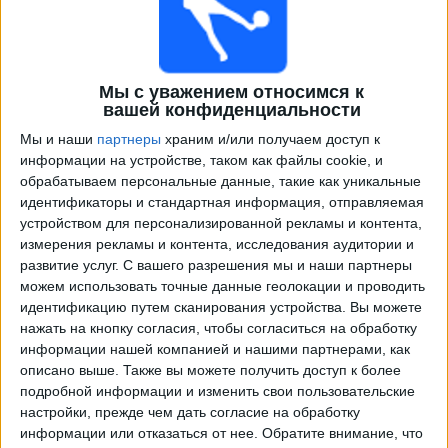
Мы с уважением относимся к
вашей конфиденциальности
Мы и наши
партнеры
храним и/или получаем доступ к
информации на устройстве, таком как файлы cookie, и
обрабатываем персональные данные, такие как уникальные
идентификаторы и стандартная информация, отправляемая
Программа передач трансляции матчей в прямом
устройством для персонализированной рекламы и контента,
эфире в
Эквадор
измерения рекламы и контента, исследования аудитории и
развитие услуг.
С вашего разрешения мы и наши партнеры
×
Эквадор:
В настоящее время нет телевизионных
можем использовать точные данные геолокации и проводить
матчей.
идентификацию путем сканирования устройства. Вы можете
нажать на кнопку согласия, чтобы согласиться на обработку
информации нашей компанией и нашими партнерами, как
Среда, 01.07.2026
описано выше. Также вы можете получить доступ к более
05:00
подробной информации и изменить свои пользовательские
Чемпионат мира 2026
настройки, прежде чем дать согласие на обработку
1/16 финала
информации или отказаться от нее.
Обратите внимание, что