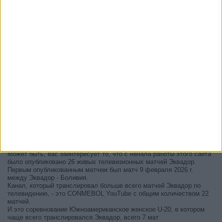
В настоящее время на телевидении не вещается живой
футбольный матч Эквадор
, но мы предлагаем вам историю с
телепрограммой последних матчей, которые можно было увидеть
по
телевидению Эквадор
.
Мы обновим этот телепрограмму Эквадор после того
, как
официальные источники подтвердят даты следующих матчей,
которые будут транслироваться по телевидению.
Может быть, вас заинтересует то, что с начала работы этого сайта
было опубликовано 26 живых телевизионных матчей Эквадор.
Первым опубликованным матчем был матч 9 февраля 2026 г.
между Эквадор - Боливия.
Канал, который транслировал больше всего матчей Эквадор по
телевидению, - это CONMEBOL YouTube с общим количеством 22
матчей.
И это соревнование Южноамериканское женское U-20, в котором
чаще всего транслировался Эквадор, всего 7 мат