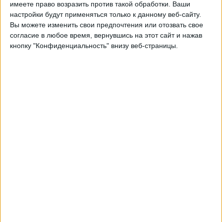
имеете право возразить против такой обработки. Ваши
Вторник, 29.09.2026
настройки будут применяться только к данному веб-сайту.
Вы можете изменить свои предпочтения или отозвать свое
21:45
Лига наций УЕФА
согласие в любое время, вернувшись на этот сайт и нажав
Групповой этап
кнопку "Конфиденциальность" внизу веб-страницы.
Словения
Македония
Быть подтвержденным
Суббота, 03.10.2026
21:45
Лига наций УЕФА
Групповой этап
Швейцария
Словения
Быть подтвержденным
Другие дни