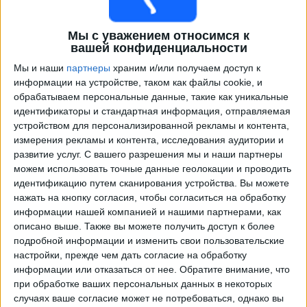
Мы с уважением относимся к
вашей конфиденциальности
Мы и наши
партнеры
храним и/или получаем доступ к
информации на устройстве, таком как файлы cookie, и
обрабатываем персональные данные, такие как уникальные
идентификаторы и стандартная информация, отправляемая
устройством для персонализированной рекламы и контента,
измерения рекламы и контента, исследования аудитории и
Программа передач трансляции матчей в прямом
развитие услуг.
С вашего разрешения мы и наши партнеры
эфире в
Словения
можем использовать точные данные геолокации и проводить
идентификацию путем сканирования устройства. Вы можете
Суббота, 26.09.2026
нажать на кнопку согласия, чтобы согласиться на обработку
16:00
Лига наций УЕФА
информации нашей компанией и нашими партнерами, как
Групповой этап
описано выше. Также вы можете получить доступ к более
подробной информации и изменить свои пользовательские
Словения
настройки, прежде чем дать согласие на обработку
Шотландия
информации или отказаться от нее.
Обратите внимание, что
при обработке ваших персональных данных в некоторых
Быть подтвержденным
случаях ваше согласие может не потребоваться, однако вы