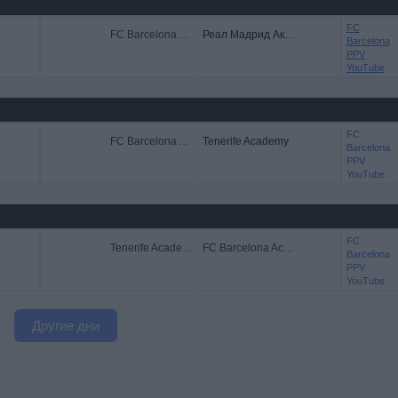
FC
FC Barcelona Academy
Реал Мадрид Академия
Barcelona
PPV
YouTube
FC
FC Barcelona Academy
Tenerife Academy
Barcelona
PPV
YouTube
FC
Tenerife Academy
FC Barcelona Academy
Barcelona
PPV
YouTube
Другие дни