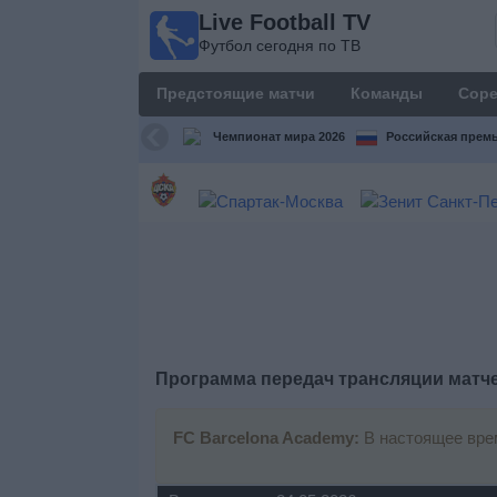
Live Football TV
Live
Футбол сегодня по ТВ
Football
TV
Предстоящие матчи
Команды
Соре
Футбол
сегодня по
Чемпионат мира 2026
Российская премь
ТВ
Предстоящие
матчи
Команды
Соревнования
Программа передач трансляции матч
Телеканалы
FC Barcelona Academy:
В настоящее врем
Widget