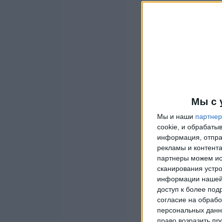
Мы с 
Мы и наши
партне
cookie, и обрабат
информация, отпра
рекламы и контента
партнеры можем ис
сканирования устро
информации нашей 
доступ к более под
согласие на обрабо
персональных данны
право возразить пр