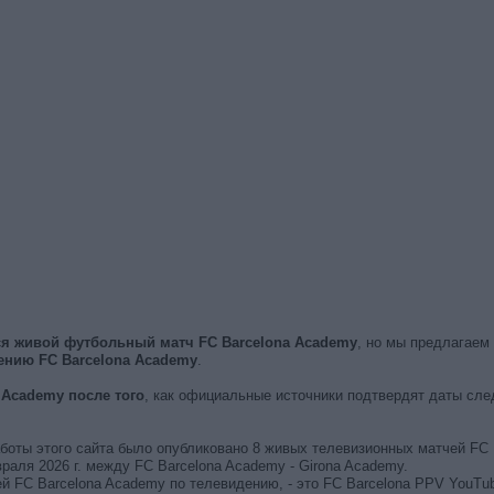
ся живой футбольный матч FC Barcelona Academy
, но мы предлагаем
ению FC Barcelona Academy
.
 Academy после того
, как официальные источники подтвердят даты сл
работы этого сайта было опубликовано 8 живых телевизионных матчей FC 
аля 2026 г. между FC Barcelona Academy - Girona Academy.
й FC Barcelona Academy по телевидению, - это FC Barcelona PPV YouTu