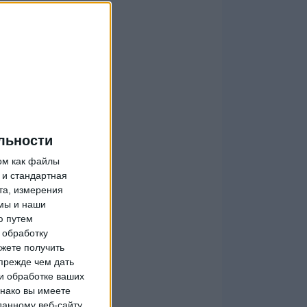
льности
ом как файлы
 и стандартная
та, измерения
мы и наши
ю путем
 обработку
жете получить
прежде чем дать
и обработке ваших
днако вы имеете
данному веб-сайту.