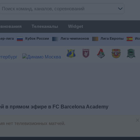
внования
Телеканалы
Widget
ер-лига
Кубок России
Лига чемпионов
Лига Европы
Ис
ей в прямом эфире в
FC Barcelona Academy
×
я нет телевизионных матчей.