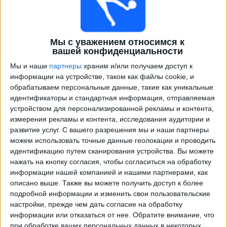
Мы с уважением относимся к
вашей конфиденциальности
Мы и наши
партнеры
храним и/или получаем доступ к
информации на устройстве, таком как файлы cookie, и
обрабатываем персональные данные, такие как уникальные
идентификаторы и стандартная информация, отправляемая
Программа передач трансляции матчей в прямом
устройством для персонализированной рекламы и контента,
эфире в
Динамо Брянск
измерения рекламы и контента, исследования аудитории и
развитие услуг.
С вашего разрешения мы и наши партнеры
×
можем использовать точные данные геолокации и проводить
Динамо Брянск:
В настоящее время нет
идентификацию путем сканирования устройства. Вы можете
телевизионных матчей.
нажать на кнопку согласия, чтобы согласиться на обработку
информации нашей компанией и нашими партнерами, как
Среда, 02.11.2022
описано выше. Также вы можете получить доступ к более
подробной информации и изменить свои пользовательские
11:00
Кубок России
настройки, прежде чем дать согласие на обработку
информации или отказаться от нее.
Обратите внимание, что
Уфа
при обработке ваших персональных данных в некоторых