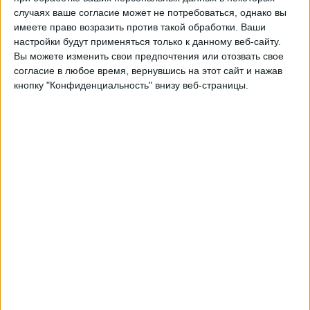
Динамо Брянск
случаях ваше согласие может не потребоваться, однако вы
Матч ТВ
имеете право возразить против такой обработки. Ваши
настройки будут применяться только к данному веб-сайту.
Вы можете изменить свои предпочтения или отозвать свое
Среда, 05.10.2022
согласие в любое время, вернувшись на этот сайт и нажав
18:00
Кубок России
кнопку "Конфиденциальность" внизу веб-страницы.
Динамо Брянск
Арсенал
Матч ТВ
Среда, 14.09.2022
18:00
Кубок России
Динамо Брянск
Строгино
Матч ТВ
Другие дни