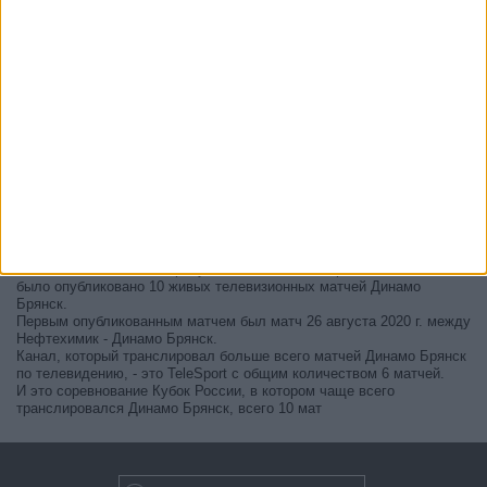
В настоящее время на телевидении не вещается живой
футбольный матч Динамо Брянск
, но мы предлагаем вам
историю с телепрограммой последних матчей, которые можно было
увидеть по
телевидению Динамо Брянск
.
Мы обновим этот телепрограмму Динамо Брянск после того
,
как официальные источники подтвердят даты следующих матчей,
которые будут транслироваться по телевидению.
Может быть, вас заинтересует то, что с начала работы этого сайта
было опубликовано 10 живых телевизионных матчей Динамо
Брянск.
Первым опубликованным матчем был матч 26 августа 2020 г. между
Нефтехимик - Динамо Брянск.
Канал, который транслировал больше всего матчей Динамо Брянск
по телевидению, - это TeleSport с общим количеством 6 матчей.
И это соревнование Кубок России, в котором чаще всего
транслировался Динамо Брянск, всего 10 мат