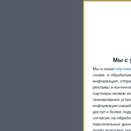
Мы с 
Мы и наши
партне
cookie, и обрабат
информация, отпра
рекламы и контента
партнеры можем ис
сканирования устро
информации нашей 
доступ к более под
согласие на обрабо
персональных данны
право возразить пр