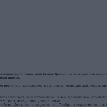
ся живой футбольный матч Легион Динамо
, но мы предлагаем вам ис
гион Динамо
.
о после того
, как официальные источники подтвердят даты следующих
работы этого сайта было опубликовано 5 живых телевизионных матчей Ле
та 2020 г. между Легион Динамо - Анжи.
й Легион Динамо по телевидению, - это TeleSport с общим количеством 