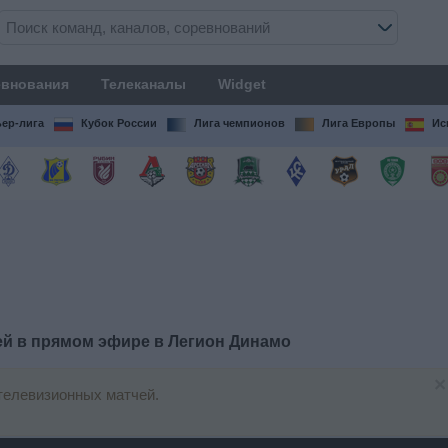
внования
Телеканалы
Widget
ер-лига
Кубок России
Лига чемпионов
Лига Европы
Ис
ей в прямом эфире в
Легион Динамо
×
телевизионных матчей.