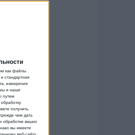
льности
ом как файлы
 и стандартная
та, измерения
мы и наши
ю путем
 обработку
жете получить
прежде чем дать
и обработке ваших
днако вы имеете
данному веб-сайту.