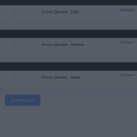
TeleSport
Легион Динамо
Уфа
TeleSport
Легион Динамо
Алания
TeleSport
Легион Динамо
Анжи
Другие дни