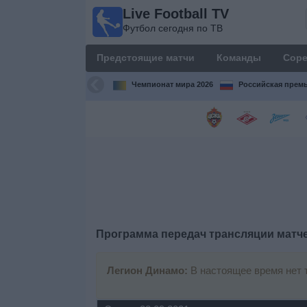
Live Football TV
Live
Футбол сегодня по ТВ
Football
TV
Предстоящие матчи
Команды
Соре
Футбол
сегодня по
Чемпионат мира 2026
Российская премь
ТВ
Предстоящие
матчи
Команды
Соревнования
Программа передач трансляции матч
Телеканалы
Легион Динамо:
В настоящее время нет 
Widget