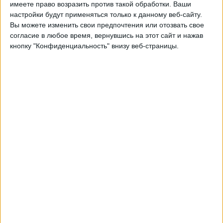
имеете право возразить против такой обработки. Ваши
Воскресенье, 27.09.2026
настройки будут применяться только к данному веб-сайту.
Вы можете изменить свои предпочтения или отозвать свое
19:00
Лига наций УЕФА
согласие в любое время, вернувшись на этот сайт и нажав
Групповой этап
кнопку "Конфиденциальность" внизу веб-страницы.
Дания
Уэльс
Быть подтвержденным
Четверг, 01.10.2026
21:45
Лига наций УЕФА
Групповой этап
Уэльс
Норвегия
Быть подтвержденным
Другие дни