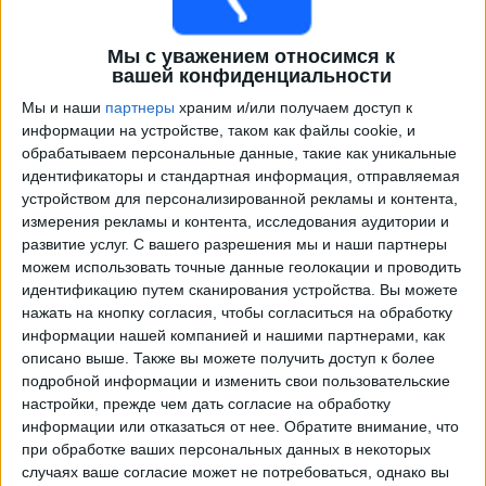
Мы с уважением относимся к
вашей конфиденциальности
Мы и наши
партнеры
храним и/или получаем доступ к
информации на устройстве, таком как файлы cookie, и
обрабатываем персональные данные, такие как уникальные
идентификаторы и стандартная информация, отправляемая
устройством для персонализированной рекламы и контента,
измерения рекламы и контента, исследования аудитории и
Программа передач трансляции матчей в прямом
развитие услуг.
С вашего разрешения мы и наши партнеры
эфире в
Уэльс
можем использовать точные данные геолокации и проводить
идентификацию путем сканирования устройства. Вы можете
Четверг, 24.09.2026
нажать на кнопку согласия, чтобы согласиться на обработку
21:45
Лига наций УЕФА
информации нашей компанией и нашими партнерами, как
Групповой этап
описано выше. Также вы можете получить доступ к более
подробной информации и изменить свои пользовательские
Португалия
настройки, прежде чем дать согласие на обработку
Уэльс
информации или отказаться от нее.
Обратите внимание, что
при обработке ваших персональных данных в некоторых
Быть подтвержденным
случаях ваше согласие может не потребоваться, однако вы