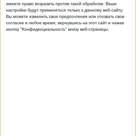
имеете право возразить против такой обработки. Ваши
23:00
Примера Насьональ
настройки будут применяться только к данному веб-сайту.
Вы можете изменить свои предпочтения или отозвать свое
CA Central Norte
согласие в любое время, вернувшись на этот сайт и нажав
кнопку "Конфиденциальность" внизу веб-страницы.
Gimnasia y Tiro
LPF Play
Суббота, 22.08.2026
23:00
Примера Насьональ
Сан-Мартин Сан-Хуан
Gimnasia y Tiro
LPF Play