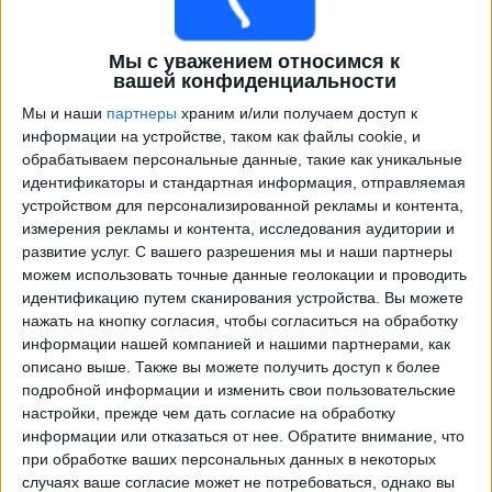
Мы с уважением относимся к
вашей конфиденциальности
Мы и наши
партнеры
храним и/или получаем доступ к
информации на устройстве, таком как файлы cookie, и
обрабатываем персональные данные, такие как уникальные
идентификаторы и стандартная информация, отправляемая
устройством для персонализированной рекламы и контента,
Программа передач трансляции матчей в прямом
измерения рекламы и контента, исследования аудитории и
эфире в
Gimnasia y Tiro
развитие услуг.
С вашего разрешения мы и наши партнеры
можем использовать точные данные геолокации и проводить
Воскресенье, 09.08.2026
идентификацию путем сканирования устройства. Вы можете
нажать на кнопку согласия, чтобы согласиться на обработку
23:30
Примера Насьональ
информации нашей компанией и нашими партнерами, как
описано выше. Также вы можете получить доступ к более
Gimnasia y Tiro
подробной информации и изменить свои пользовательские
Нуэва Чикаго
настройки, прежде чем дать согласие на обработку
информации или отказаться от нее.
Обратите внимание, что
LPF Play
при обработке ваших персональных данных в некоторых
случаях ваше согласие может не потребоваться, однако вы
Воскресенье, 16.08.2026