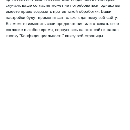
Гайана
случаях ваше согласие может не потребоваться, однако вы
CONCACAF YouTube
имеете право возразить против такой обработки. Ваши
настройки будут применяться только к данному веб-сайту.
Вы можете изменить свои предпочтения или отозвать свое
Пятница, 06.03.2026
согласие в любое время, вернувшись на этот сайт и нажав
00:00
CONCACAF Women's Championship
кнопку "Конфиденциальность" внизу веб-страницы.
Антигуа и Барбуда
Гайана
CONCACAF YouTube
Среда, 04.03.2026
23:00
Чемпионат КОНКАКАФ (до 20 лет)
Сент-Винсент и Гренадины
Гайана
CONCACAF YouTube
Другие дни