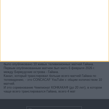
В настоящее время на телевидении не вещается живой
футбольный матч Гайана
, но мы предлагаем вам историю с
телепрограммой последних матчей, которые можно было увидеть
по
телевидению Гайана
.
Мы обновим этот телепрограмму Гайана после того
, как
официальные источники подтвердят даты следующих матчей,
которые будут транслироваться по телевидению.
Может быть, вас заинтересует то, что с начала работы этого сайта
было опубликовано 10 живых телевизионных матчей Гайана.
Первым опубликованным матчем был матч 6 февраля 2026 г.
между Бермудские острова - Гайана.
Канал, который транслировал больше всего матчей Гайана по
телевидению, - это CONCACAF YouTube с общим количеством 10
матчей.
И это соревнование Чемпионат КОНКАКАФ (до 20 лет), в котором
чаще всего транслировался Гайана, всего 4 мат