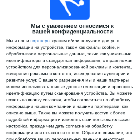
Мы с уважением относимся к
вашей конфиденциальности
Мы и наши
партнеры
храним и/или получаем доступ к
информации на устройстве, таком как файлы cookie, и
обрабатываем персональные данные, такие как уникальные
идентификаторы и стандартная информация, отправляемая
Программа передач трансляции матчей в прямом
устройством для персонализированной рекламы и контента,
эфире в
Гайана
измерения рекламы и контента, исследования аудитории и
развитие услуг.
С вашего разрешения мы и наши партнеры
×
можем использовать точные данные геолокации и проводить
Гайана:
В настоящее время нет телевизионных
идентификацию путем сканирования устройства. Вы можете
матчей.
нажать на кнопку согласия, чтобы согласиться на обработку
информации нашей компанией и нашими партнерами, как
Воскресенье, 19.04.2026
описано выше. Также вы можете получить доступ к более
подробной информации и изменить свои пользовательские
03:00
CONCACAF Women's Championship
настройки, прежде чем дать согласие на обработку
информации или отказаться от нее.
Обратите внимание, что
Ямайка
при обработке ваших персональных данных в некоторых