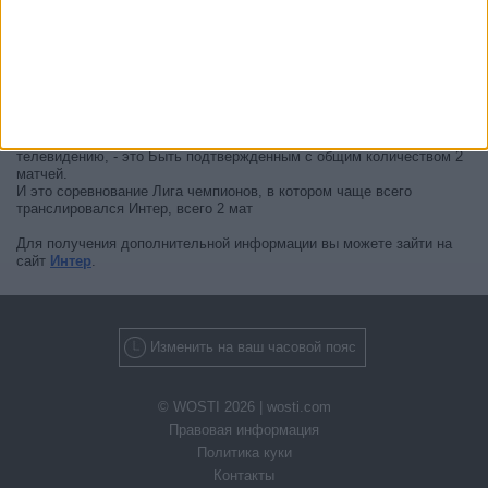
официальные источники подтвердят даты следующих матчей,
которые будут транслироваться по телевидению.
Может быть, вас заинтересует то, что с начала работы этого сайта
было опубликовано 2 живых телевизионных матчей Интер.
Первым опубликованным матчем был матч 18 февраля 2026 г.
между Будё/Глимт - Интер.
Канал, который транслировал больше всего матчей Интер по
телевидению, - это Быть подтвержденным с общим количеством 2
матчей.
И это соревнование Лига чемпионов, в котором чаще всего
транслировался Интер, всего 2 мат
Для получения дополнительной информации вы можете зайти на
сайт
Интер
.
Изменить на ваш часовой пояс
© WOSTI 2026 |
wosti.com
Правовая информация
Политика куки
Контакты