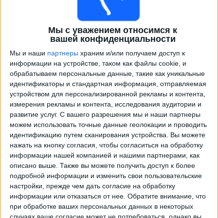
Мы с уважением относимся к
вашей конфиденциальности
Мы и наши
партнеры
храним и/или получаем доступ к
информации на устройстве, таком как файлы cookie, и
обрабатываем персональные данные, такие как уникальные
идентификаторы и стандартная информация, отправляемая
устройством для персонализированной рекламы и контента,
Программа передач трансляции матчей в прямом
измерения рекламы и контента, исследования аудитории и
эфире в
Интер
развитие услуг.
С вашего разрешения мы и наши партнеры
можем использовать точные данные геолокации и проводить
×
идентификацию путем сканирования устройства. Вы можете
Интер:
В настоящее время нет телевизионных
нажать на кнопку согласия, чтобы согласиться на обработку
матчей.
информации нашей компанией и нашими партнерами, как
описано выше. Также вы можете получить доступ к более
Вторник, 24.02.2026
подробной информации и изменить свои пользовательские
настройки, прежде чем дать согласие на обработку
22:00
Лига чемпионов
информации или отказаться от нее.
Обратите внимание, что
плей-офф
при обработке ваших персональных данных в некоторых
случаях ваше согласие может не потребоваться, однако вы