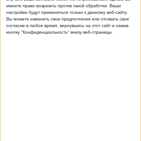
Интер
имеете право возразить против такой обработки. Ваши
Будё/Глимт
настройки будут применяться только к данному веб-сайту.
Быть подтвержденным
Вы можете изменить свои предпочтения или отозвать свое
согласие в любое время, вернувшись на этот сайт и нажав
кнопку "Конфиденциальность" внизу веб-страницы.
Среда, 18.02.2026
22:00
Лига чемпионов
плей-офф
Будё/Глимт
Интер
Быть подтвержденным