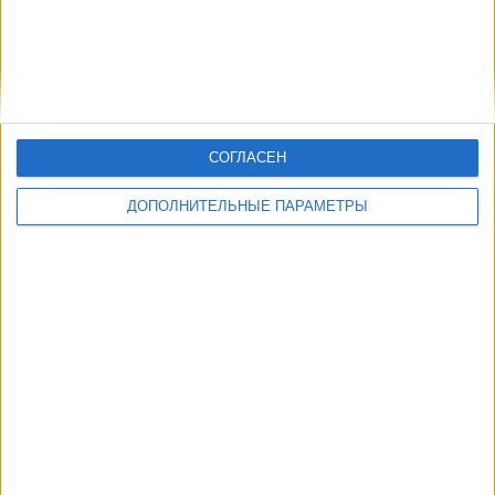
СОГЛАСЕН
ДОПОЛНИТЕЛЬНЫЕ ПАРАМЕТРЫ
В настоящее время на телевидении не вещается живой
футбольный матч Интер
, но мы предлагаем вам историю с
телепрограммой последних матчей, которые можно было увидеть
по
телевидению Интер
.
Мы обновим этот телепрограмму Интер после того
, как