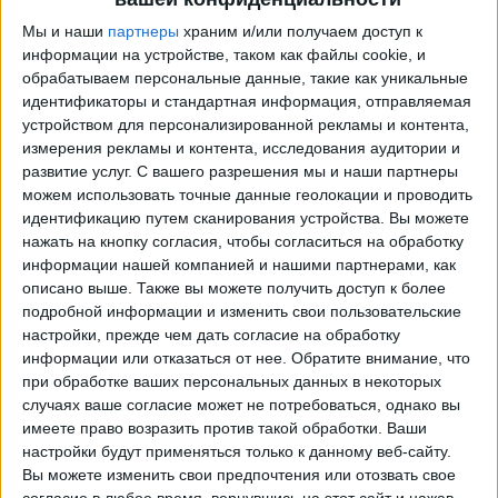
Мы и наши
партнеры
храним и/или получаем доступ к
информации на устройстве, таком как файлы cookie, и
обрабатываем персональные данные, такие как уникальные
идентификаторы и стандартная информация, отправляемая
устройством для персонализированной рекламы и контента,
измерения рекламы и контента, исследования аудитории и
развитие услуг.
С вашего разрешения мы и наши партнеры
можем использовать точные данные геолокации и проводить
идентификацию путем сканирования устройства. Вы можете
Программа передач трансляции матчей в прямом
нажать на кнопку согласия, чтобы согласиться на обработку
эфире в
Интернасьональ
информации нашей компанией и нашими партнерами, как
описано выше. Также вы можете получить доступ к более
завтра воскресенье, 09.08.2026
подробной информации и изменить свои пользовательские
настройки, прежде чем дать согласие на обработку
22:00
Чемпионат Бразилии
информации или отказаться от нее.
Обратите внимание, что
Палмейрас
при обработке ваших персональных данных в некоторых
случаях ваше согласие может не потребоваться, однако вы
Интернасьональ
имеете право возразить против такой обработки. Ваши
Fanatiz (Смотреть в прямом эфире)
настройки будут применяться только к данному веб-сайту.
Вы можете изменить свои предпочтения или отозвать свое