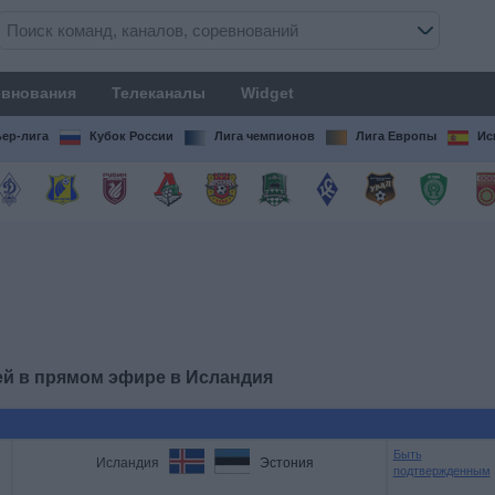
внования
Телеканалы
Widget
ер-лига
Кубок России
Лига чемпионов
Лига Европы
Ис
ей в прямом эфире в
Исландия
Быть
Исландия
Эстония
подтвержденным