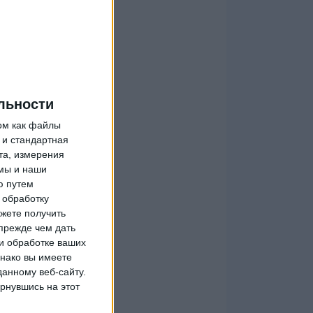
льности
ом как файлы
 и стандартная
та, измерения
мы и наши
ю путем
 обработку
жете получить
прежде чем дать
и обработке ваших
днако вы имеете
данному веб-сайту.
рнувшись на этот