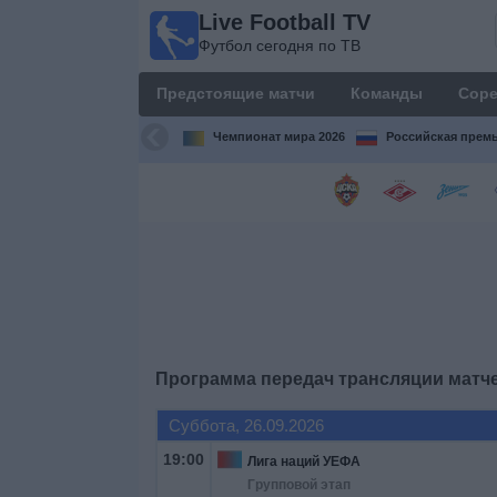
Live Football TV
Live
Футбол сегодня по ТВ
Football
TV
Предстоящие матчи
Команды
Соре
Футбол
сегодня по
Чемпионат мира 2026
Российская премь
ТВ
Предстоящие
матчи
Команды
Соревнования
Программа передач трансляции матч
Телеканалы
Суббота, 26.09.2026
19:00
Лига наций УЕФА
Widget
Групповой этап