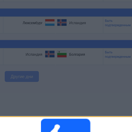
Быть
Люксембург
Исландия
подтвержденным
Быть
Исландия
Болгария
подтвержденным
Другие дни