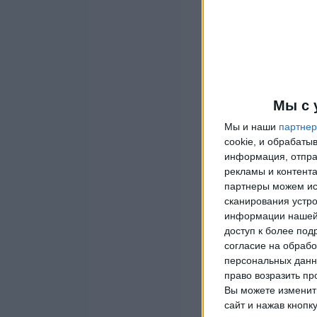
Мы с 
Мы и наши
партне
cookie, и обрабат
информация, отпра
рекламы и контента
партнеры можем ис
сканирования устро
информации нашей 
доступ к более под
согласие на обрабо
персональных данны
право возразить пр
Вы можете изменить
сайт и нажав кнопк