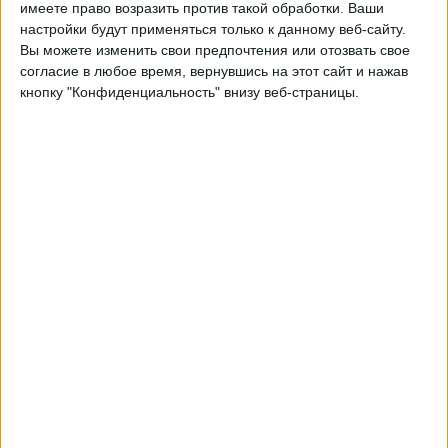
имеете право возразить против такой обработки. Ваши
Воскресенье, 27.09.2026
настройки будут применяться только к данному веб-сайту.
Вы можете изменить свои предпочтения или отозвать свое
21:45
Лига наций УЕФА
согласие в любое время, вернувшись на этот сайт и нажав
Групповой этап
кнопку "Конфиденциальность" внизу веб-страницы.
Израиль
Ирландская Республика
Быть подтвержденным
Четверг, 01.10.2026
21:45
Лига наций УЕФА
Групповой этап
Израиль
Косово
Быть подтвержденным
Другие дни