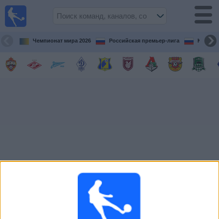
Live
Football
TV
Чемпионат мира 2026
Российская премьер-лига
Кубок 
Футбол
сегодня по
ТВ
Предстоящие
матчи
Команды
Соревнования
Телеканалы
Widget