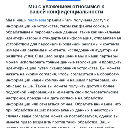
Мы с уважением относимся к
вашей конфиденциальности
Мы и наши
партнеры
храним и/или получаем доступ к
информации на устройстве, таком как файлы cookie, и
обрабатываем персональные данные, такие как уникальные
идентификаторы и стандартная информация, отправляемая
устройством для персонализированной рекламы и контента,
измерения рекламы и контента, исследования аудитории и
развитие услуг.
С вашего разрешения мы и наши партнеры
Программа передач трансляции матчей в прямом
можем использовать точные данные геолокации и проводить
эфире в
Хуниор
идентификацию путем сканирования устройства. Вы можете
нажать на кнопку согласия, чтобы согласиться на обработку
×
информации нашей компанией и нашими партнерами, как
Хуниор:
В настоящее время нет телевизионных
описано выше. Также вы можете получить доступ к более
матчей.
подробной информации и изменить свои пользовательские
настройки, прежде чем дать согласие на обработку
Суббота, 04.04.2026
информации или отказаться от нее.
Обратите внимание, что
при обработке ваших персональных данных в некоторых
04:30
Примера А
случаях ваше согласие может не потребоваться, однако вы
имеете право возразить против такой обработки. Ваши
Хуниор
настройки будут применяться только к данному веб-сайту.