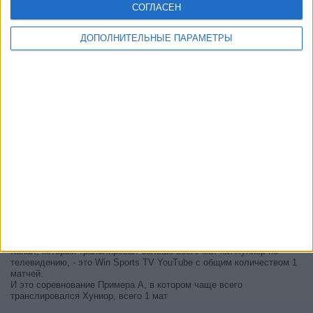
СОГЛАСЕН
ДОПОЛНИТЕЛЬНЫЕ ПАРАМЕТРЫ
В настоящее время на телевидении не вещается живой
футбольный матч Хуниор
, но мы предлагаем вам историю с
телепрограммой последних матчей, которые можно было увидеть
по
телевидению Хуниор
.
Мы обновим этот телепрограмму Хуниор после того
, как
официальные источники подтвердят даты следующих матчей,
которые будут транслироваться по телевидению.
Может быть, вас заинтересует то, что с начала работы этого сайта
было опубликовано 1 живых телевизионных матчей Хуниор.
Первым опубликованным матчем был матч 4 апреля 2026 г. между
Хуниор - Депортиво Кали.
Канал, который транслировал больше всего матчей Хуниор по
телевидению, - это Win Sports TV YouTube с общим количеством 1
матчей.
И это соревнование Примера А, в котором чаще всего
транслировался Хуниор, всего 1 мат