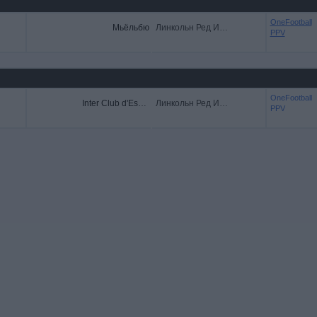
OneFootball
Мьёльбю
Линкольн Ред Импс
PPV
OneFootball
Inter Club d'Escaldes
Линкольн Ред Импс
PPV