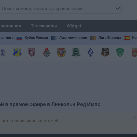
внования
Телеканалы
Widget
ер-лига
Кубок России
Лига чемпионов
Лига Европы
Ис
ей в прямом эфире в
Линкольн Ред Импс
×
 нет телевизионных матчей.