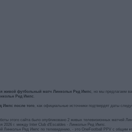
тся живой футбольный матч Линкольн Ред Импс
, но мы предлагаем в
нкольн Ред Импс
.
 Импс после того
, как официальные источники подтвердят даты следу
работы этого сайта было опубликовано 2 живых телевизионных матчей Ли
026 г. между Inter Club d'Escaldes - Линкольн Ред Импс.
й Линкольн Ред Импс по телевидению, - это OneFootball PPV с общим к