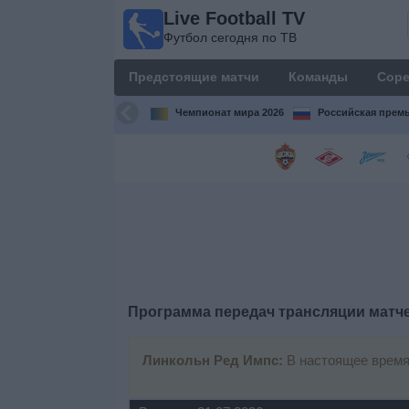
Live Football TV
Live
Футбол сегодня по ТВ
Football
TV
Предстоящие матчи
Команды
Соре
Футбол
сегодня по
Чемпионат мира 2026
Российская премь
ТВ
Предстоящие
матчи
Команды
Соревнования
Программа передач трансляции матч
Телеканалы
Линкольн Ред Импс:
В настоящее время
Widget