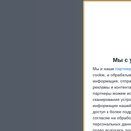
Мы с 
Мы и наши
партне
cookie, и обрабат
информация, отпра
рекламы и контента
партнеры можем ис
сканирования устро
информации нашей 
доступ к более под
согласие на обрабо
персональных данны
право возразить пр