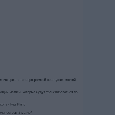
ам историю с телепрограммой последних матчей,
ющих матчей, которые будут транслироваться по
нкольн Ред Импс.
оличеством 2 матчей.