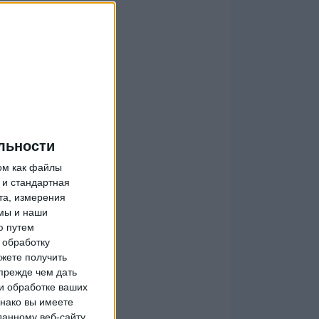
льности
ом как файлы
 и стандартная
та, измерения
мы и наши
ю путем
 обработку
жете получить
прежде чем дать
и обработке ваших
днако вы имеете
данному веб-сайту.