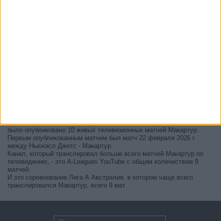
В настоящее время на телевидении не вещается живой
футбольный матч Макартур
, но мы предлагаем вам историю с
телепрограммой последних матчей, которые можно было увидеть
по
телевидению Макартур
.
Мы обновим этот телепрограмму Макартур после того
, как
официальные источники подтвердят даты следующих матчей,
которые будут транслироваться по телевидению.
Может быть, вас заинтересует то, что с начала работы этого сайта
было опубликовано 10 живых телевизионных матчей Макартур.
Первым опубликованным матчем был матч 22 февраля 2026 г.
между Ньюкасл Джетс - Макартур.
Канал, который транслировал больше всего матчей Макартур по
телевидению, - это A-Leagues YouTube с общим количеством 9
матчей.
И это соревнование Лига А Австралия, в котором чаще всего
транслировался Макартур, всего 9 мат