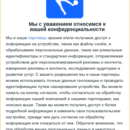
Мы с уважением относимся к
вашей конфиденциальности
Мы и наши
партнеры
храним и/или получаем доступ к
информации на устройстве, таком как файлы cookie, и
обрабатываем персональные данные, такие как уникальные
идентификаторы и стандартная информация, отправляемая
Программа передач трансляции матчей в прямом
устройством для персонализированной рекламы и контента,
эфире в
Макартур
измерения рекламы и контента, исследования аудитории и
развитие услуг.
С вашего разрешения мы и наши партнеры
×
можем использовать точные данные геолокации и проводить
Макартур:
В настоящее время нет телевизионных
идентификацию путем сканирования устройства. Вы можете
матчей.
нажать на кнопку согласия, чтобы согласиться на обработку
информации нашей компанией и нашими партнерами, как
Среда, 22.07.2026
описано выше. Также вы можете получить доступ к более
подробной информации и изменить свои пользовательские
13:00
Australian FFA Cup
настройки, прежде чем дать согласие на обработку
информации или отказаться от нее.
Обратите внимание, что
Azzurri United FC
при обработке ваших персональных данных в некоторых