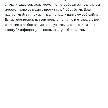
Макартур
случаях ваше согласие может не потребоваться, однако вы
Football Australia YouTube
имеете право возразить против такой обработки. Ваши
настройки будут применяться только к данному веб-сайту.
Вы можете изменить свои предпочтения или отозвать свое
Пятница, 24.04.2026
согласие в любое время, вернувшись на этот сайт и нажав
12:35
Лига А Австралия
кнопку "Конфиденциальность" внизу веб-страницы.
Макартур
Веллингтон Феникс
A-Leagues YouTube
Воскресенье, 19.04.2026
08:30
Лига А Австралия
Аделаида Юнайтед
Макартур
A-Leagues YouTube
Другие дни