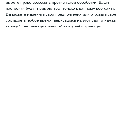
имеете право возразить против такой обработки. Ваши
Понедельник, 28.09.2026
настройки будут применяться только к данному веб-сайту.
Вы можете изменить свои предпочтения или отозвать свое
19:00
Лига наций УЕФА
согласие в любое время, вернувшись на этот сайт и нажав
Групповой этап
кнопку "Конфиденциальность" внизу веб-страницы.
Армения
Черногория
Быть подтвержденным
Пятница, 02.10.2026
21:45
Лига наций УЕФА
Групповой этап
Латвия
Черногория
Быть подтвержденным
Другие дни