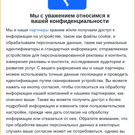
Мы с уважением относимся к
вашей конфиденциальности
Мы и наши
партнеры
храним и/или получаем доступ к
информации на устройстве, таком как файлы cookie, и
обрабатываем персональные данные, такие как уникальные
идентификаторы и стандартная информация, отправляемая
устройством для персонализированной рекламы и контента,
измерения рекламы и контента, исследования аудитории и
Программа передач трансляции матчей в прямом
развитие услуг.
С вашего разрешения мы и наши партнеры
эфире в
Montenegro
можем использовать точные данные геолокации и проводить
идентификацию путем сканирования устройства. Вы можете
Пятница, 25.09.2026
нажать на кнопку согласия, чтобы согласиться на обработку
21:45
Лига наций УЕФА
информации нашей компанией и нашими партнерами, как
Групповой этап
описано выше. Также вы можете получить доступ к более
подробной информации и изменить свои пользовательские
Черногория
настройки, прежде чем дать согласие на обработку
Кипр
информации или отказаться от нее.
Обратите внимание, что
при обработке ваших персональных данных в некоторых
Быть подтвержденным
случаях ваше согласие может не потребоваться, однако вы