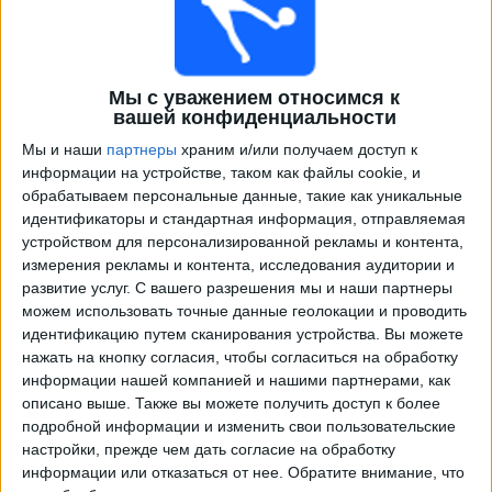
Мы с уважением относимся к
вашей конфиденциальности
Мы и наши
партнеры
храним и/или получаем доступ к
информации на устройстве, таком как файлы cookie, и
обрабатываем персональные данные, такие как уникальные
идентификаторы и стандартная информация, отправляемая
Программа передач трансляции матчей в прямом
устройством для персонализированной рекламы и контента,
эфире в
Montserrat
измерения рекламы и контента, исследования аудитории и
развитие услуг.
С вашего разрешения мы и наши партнеры
×
Montserrat:
В настоящее время нет телевизионных
можем использовать точные данные геолокации и проводить
матчей.
идентификацию путем сканирования устройства. Вы можете
нажать на кнопку согласия, чтобы согласиться на обработку
информации нашей компанией и нашими партнерами, как
Среда, 11.06.2025
описано выше. Также вы можете получить доступ к более
подробной информации и изменить свои пользовательские
03:00
Чемпионат мира 2026
настройки, прежде чем дать согласие на обработку
Отборочные матчи КОНКАКАФ
информации или отказаться от нее.
Обратите внимание, что