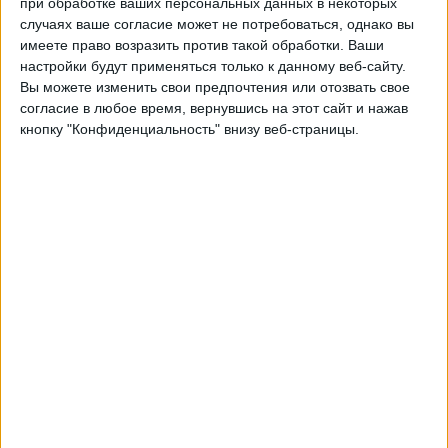
при обработке ваших персональных данных в некоторых
Гайана
случаях ваше согласие может не потребоваться, однако вы
Montserrat
имеете право возразить против такой обработки. Ваши
CONCACAF YouTube
CONCACAF GO
настройки будут применяться только к данному веб-сайту.
Вы можете изменить свои предпочтения или отозвать свое
Четверг, 05.06.2025
согласие в любое время, вернувшись на этот сайт и нажав
кнопку "Конфиденциальность" внизу веб-страницы.
00:00
Чемпионат мира 2026
Отборочные матчи КОНКАКАФ
Montserrat
Белиз
CONCACAF YouTube
Понедельник, 18.11.2024
03:00
Лига наций КОНКАКАФ
Сальвадор
Montserrat
CONCACAF YouTube
CONCACAF GO