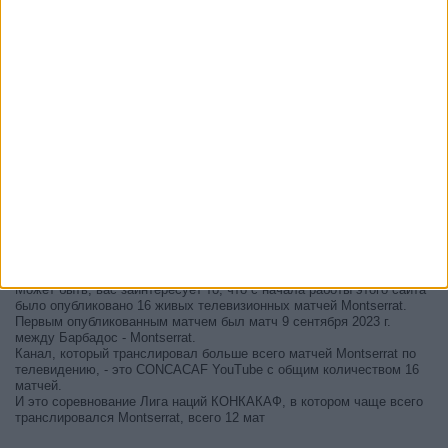
В настоящее время на телевидении не вещается живой
футбольный матч Montserrat
, но мы предлагаем вам историю с
телепрограммой последних матчей, которые можно было увидеть
по
телевидению Montserrat
.
Мы обновим этот телепрограмму Montserrat после того
, как
официальные источники подтвердят даты следующих матчей,
которые будут транслироваться по телевидению.
Может быть, вас заинтересует то, что с начала работы этого сайта
было опубликовано 16 живых телевизионных матчей Montserrat.
Первым опубликованным матчем был матч 9 сентября 2023 г.
между Барбадос - Montserrat.
Канал, который транслировал больше всего матчей Montserrat по
телевидению, - это CONCACAF YouTube с общим количеством 16
матчей.
И это соревнование Лига наций КОНКАКАФ, в котором чаще всего
транслировался Montserrat, всего 12 мат