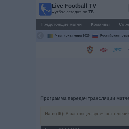
Live Football TV
Live
Футбол сегодня по ТВ
Football
TV
Предстоящие матчи
Команды
Соре
Футбол
сегодня по
Чемпионат мира 2026
Российская премь
ТВ
Предстоящие
матчи
Команды
Соревнования
Программа передач трансляции матч
Телеканалы
Нант (Ж):
В настоящее время нет телеви
Widget