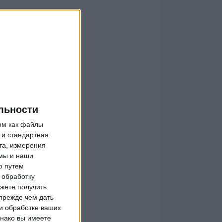
льности
ом как файлы
 и стандартная
та, измерения
мы и наши
ю путем
 обработку
жете получить
прежде чем дать
и обработке ваших
днако вы имеете