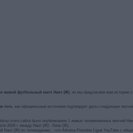
ся живой футбольный матч Нант (Ж)
, но мы предлагаем вам историю 
е того
, как официальные источники подтвердят даты следующих матчей
аботы этого сайта было опубликовано 1 живых телевизионных матчей Нан
я 2026 г. между Нант (Ж) - Лион (Ж).
й Нант (Ж) по телевидению, - это Arkema Première Ligue YouTube с общ