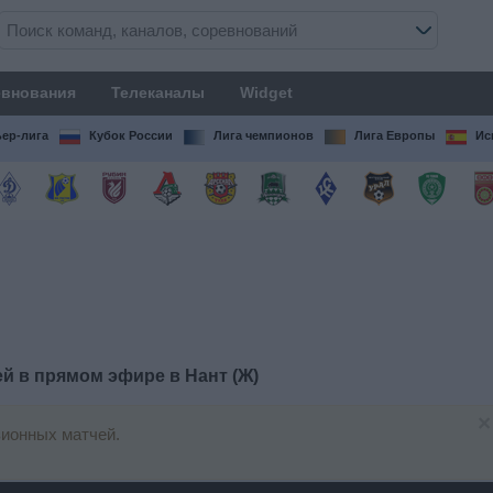
внования
Телеканалы
Widget
ер-лига
Кубок России
Лига чемпионов
Лига Европы
Ис
ей в прямом эфире в
Нант (Ж)
×
зионных матчей.