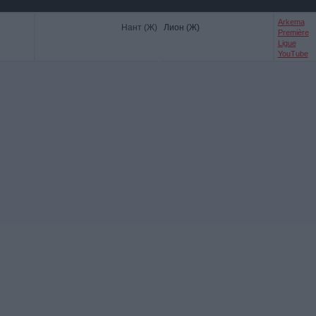
Arkema
Нант (Ж)
Лион (Ж)
Première
Ligue
YouTube