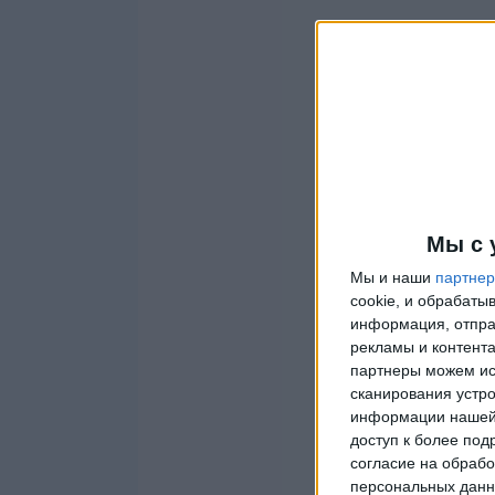
Мы с 
Мы и наши
партне
cookie, и обрабат
информация, отпра
рекламы и контента
партнеры можем ис
сканирования устро
информации нашей 
доступ к более под
согласие на обрабо
персональных данны