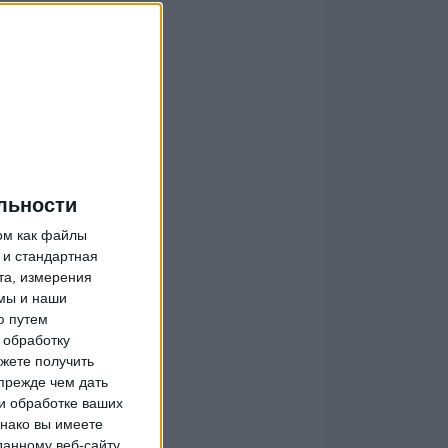
льности
ом как файлы
 и стандартная
та, измерения
мы и наши
ю путем
 обработку
жете получить
прежде чем дать
и обработке ваших
днако вы имеете
данному веб-сайту.