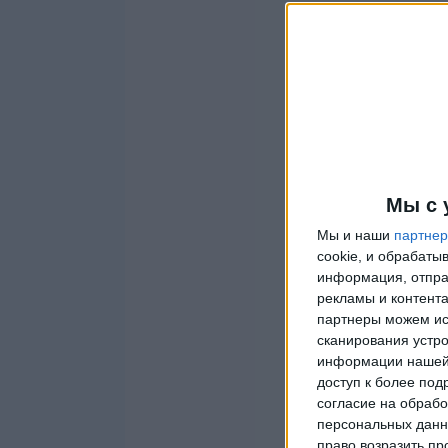
Мы с 
Мы и наши
партне
cookie, и обрабат
информация, отпра
рекламы и контента
партнеры можем ис
сканирования устро
информации нашей 
доступ к более под
согласие на обрабо
персональных данны
право возразить пр