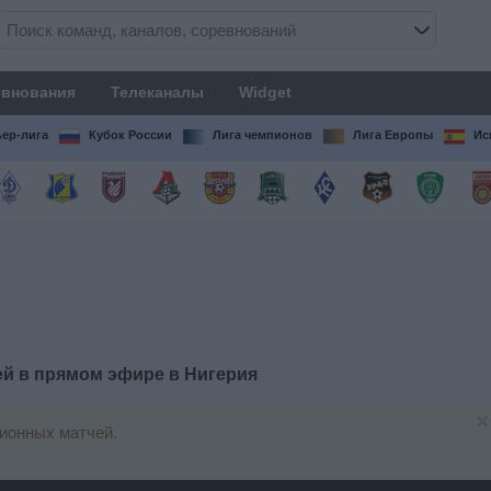
внования
Телеканалы
Widget
ер-лига
Кубок России
Лига чемпионов
Лига Европы
Ис
ей в прямом эфире в
Нигерия
×
ионных матчей.