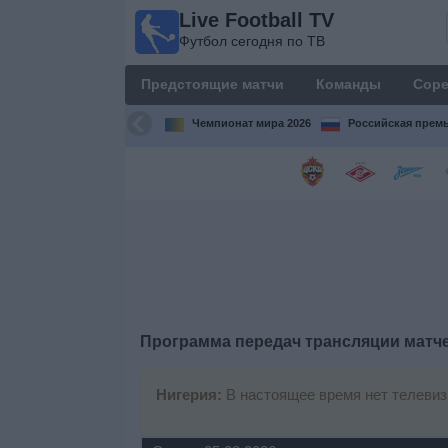
Live Football TV
Live
Футбол сегодня по ТВ
Football
TV
Предстоящие матчи
Команды
Соре
Футбол
сегодня по
Чемпионат мира 2026
Российская премь
ТВ
Предстоящие
матчи
Команды
Соревнования
Программа передач трансляции матч
Телеканалы
Нигерия:
В настоящее время нет телевиз
Widget