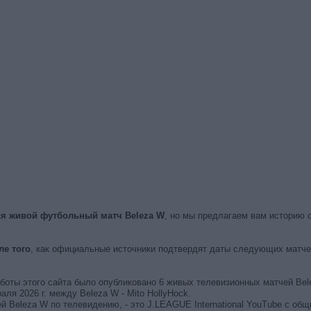
ся живой футбольный матч Beleza W
, но мы предлагаем вам историю 
ле того
, как официальные источники подтвердят даты следующих матчей
аботы этого сайта было опубликовано 6 живых телевизионных матчей Bel
я 2026 г. между Beleza W - Mito HollyHock.
й Beleza W по телевидению, - это J.LEAGUE International YouTube с общ