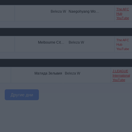
The AFC
Beleza W
Naegohyang Women's FC
Hub
YouTube
The AFC
Melbourne City Women
Beleza W
Hub
YouTube
J.LEAGUE
Матида Зельвия
Beleza W
International
YouTube
Другие дни