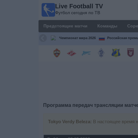
Live Football TV
Live
Футбол сегодня по ТВ
Football
TV
Предстоящие матчи
Команды
Соре
Футбол
сегодня по
Чемпионат мира 2026
Российская премь
ТВ
Предстоящие
матчи
Команды
Соревнования
Программа передач трансляции матч
Телеканалы
Tokyo Verdy Beleza:
В настоящее время н
Widget