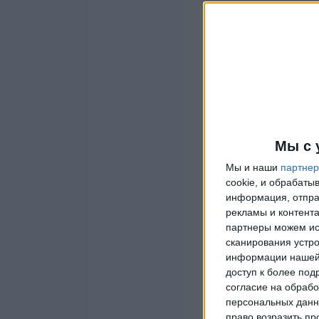
Мы с 
Мы и наши
партне
cookie, и обрабат
информация, отпра
рекламы и контента
партнеры можем ис
сканирования устро
информации нашей 
доступ к более под
согласие на обрабо
персональных данны
право возразить пр