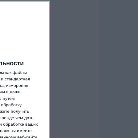
льности
ом как файлы
 и стандартная
та, измерения
мы и наши
ю путем
 обработку
жете получить
прежде чем дать
и обработке ваших
днако вы имеете
данному веб-сайту.