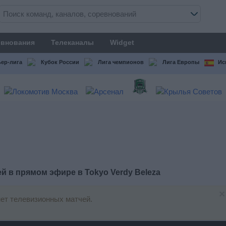
внования
Телеканалы
Widget
ер-лига
Кубок России
Лига чемпионов
Лига Европы
Ис
ей в прямом эфире в
Tokyo Verdy Beleza
×
ет телевизионных матчей.