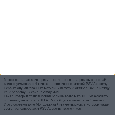
В настоящее время на телевидении не вещается живой
футбольный матч PSV Academy
, но мы предлагаем вам историю
с телепрограммой последних матчей, которые можно было увидеть
по
телевидению PSV Academy
.
Мы обновим этот телепрограмму PSV Academy после того
, как
официальные источники подтвердят даты следующих матчей,
которые будут транслироваться по телевидению.
Может быть, вас заинтересует то, что с начала работы этого сайта
было опубликовано 4 живых телевизионных матчей PSV Academy.
Первым опубликованным матчем был матч 3 октября 2023 г. между
PSV Academy - Севилья Академия.
Канал, который транслировал больше всего матчей PSV Academy
по телевидению, - это UEFA TV с общим количеством 4 матчей.
И это соревнование Молодежная Лига чемпионов, в котором чаще
всего транслировался PSV Academy, всего 4 мат