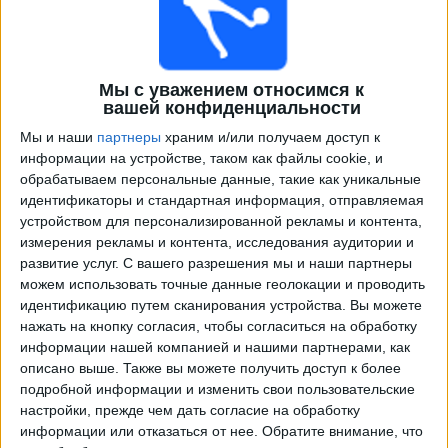
Мы с уважением относимся к
вашей конфиденциальности
Мы и наши
партнеры
храним и/или получаем доступ к
информации на устройстве, таком как файлы cookie, и
обрабатываем персональные данные, такие как уникальные
идентификаторы и стандартная информация, отправляемая
Программа передач трансляции матчей в прямом
устройством для персонализированной рекламы и контента,
эфире в
PSV Academy
измерения рекламы и контента, исследования аудитории и
развитие услуг.
С вашего разрешения мы и наши партнеры
×
PSV Academy:
В настоящее время нет
можем использовать точные данные геолокации и проводить
телевизионных матчей.
идентификацию путем сканирования устройства. Вы можете
нажать на кнопку согласия, чтобы согласиться на обработку
информации нашей компанией и нашими партнерами, как
Вторник, 03.02.2026
описано выше. Также вы можете получить доступ к более
подробной информации и изменить свои пользовательские
19:00
Молодежная Лига чемпионов
настройки, прежде чем дать согласие на обработку
1/16 финала
информации или отказаться от нее.
Обратите внимание, что