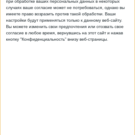
при обработке ваших персональных данных в некоторых
Челси Академия
случаях ваше согласие может не потребоваться, однако вы
PSV Academy
имеете право возразить против такой обработки. Ваши
UEFA TV
настройки будут применяться только к данному веб-сайту.
Вы можете изменить свои предпочтения или отозвать свое
Вторник, 09.12.2025
согласие в любое время, вернувшись на этот сайт и нажав
кнопку "Конфиденциальность" внизу веб-страницы.
15:00
Молодежная Лига чемпионов
Лига этап
PSV Academy
At. Madrid Academy
UEFA TV
Среда, 01.10.2025
15:00
Молодежная Лига чемпионов
Лига этап
Bayer Leverkusen Academy
PSV Academy
UEFA TV