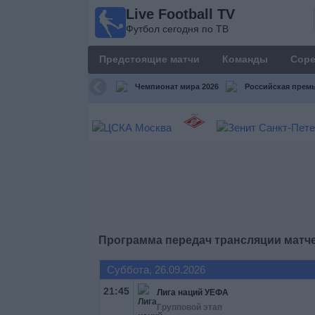
Live Football TV
Live
Футбол сегодня по ТВ
Football
TV
Предстоящие матчи
Команды
Соре
Футбол
сегодня по
Чемпионат мира 2026
Российская премь
ТВ
Предстоящие
матчи
Команды
Соревнования
Программа передач трансляции матч
Телеканалы
Суббота, 26.09.2026
21:45
Лига наций УЕФА
Widget
Групповой этап