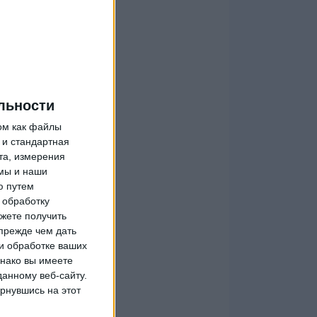
льности
ом как файлы
 и стандартная
та, измерения
мы и наши
ю путем
 обработку
жете получить
прежде чем дать
и обработке ваших
днако вы имеете
данному веб-сайту.
рнувшись на этот