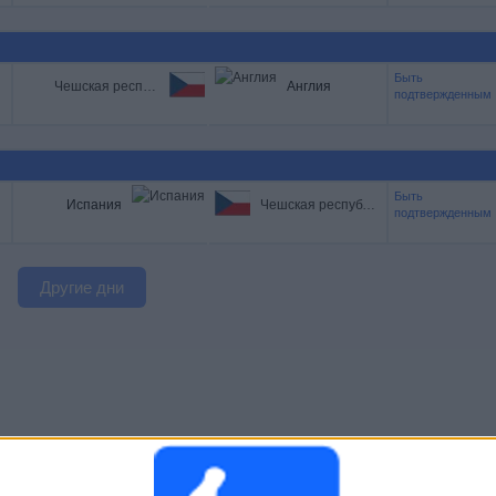
Быть
Чешская республика
Англия
подтвержденным
Быть
Испания
Чешская республика
подтвержденным
Другие дни