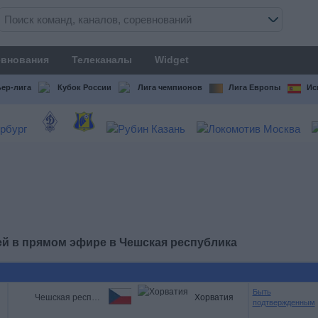
внования
Телеканалы
Widget
ер-лига
Кубок России
Лига чемпионов
Лига Европы
Ис
ей в прямом эфире в
Чешская республика
Быть
Чешская республика
Хорватия
подтвержденным