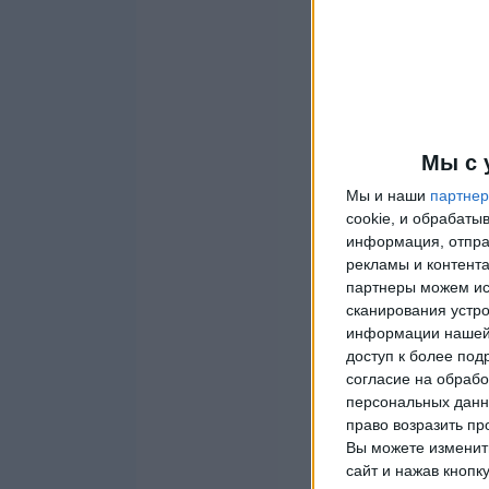
Мы с 
Мы и наши
партне
cookie, и обрабат
информация, отпра
рекламы и контента
партнеры можем ис
сканирования устро
информации нашей 
доступ к более под
согласие на обрабо
персональных данны
право возразить пр
Вы можете изменить
сайт и нажав кнопк