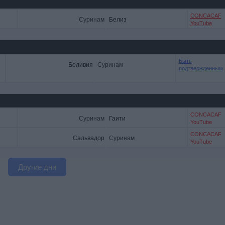
CONCACAF
Суринам
Белиз
YouTube
Быть
Боливия
Суринам
подтвержденным
CONCACAF
Суринам
Гаити
YouTube
CONCACAF
Сальвадор
Суринам
YouTube
Другие дни