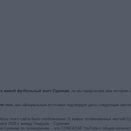
тся живой футбольный матч Суринам
, но мы предлагаем вам историю 
е того
, как официальные источники подтвердят даты следующих матчей
работы этого сайта было опубликовано 11 живых телевизионных матчей С
ля 2026 г. между Гондурас - Суринам.
ей Суринам по телевидению, - это CONCACAF YouTube с общим количест