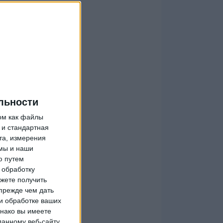
льности
ом как файлы
 и стандартная
та, измерения
мы и наши
ю путем
 обработку
жете получить
прежде чем дать
и обработке ваших
днако вы имеете
данному веб-сайту.