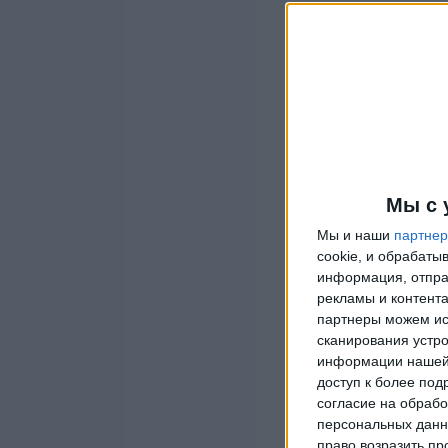
Мы с 
Мы и наши
партне
cookie, и обрабат
информация, отпра
рекламы и контента
партнеры можем ис
сканирования устро
информации нашей 
доступ к более под
согласие на обрабо
персональных данны
право возразить пр