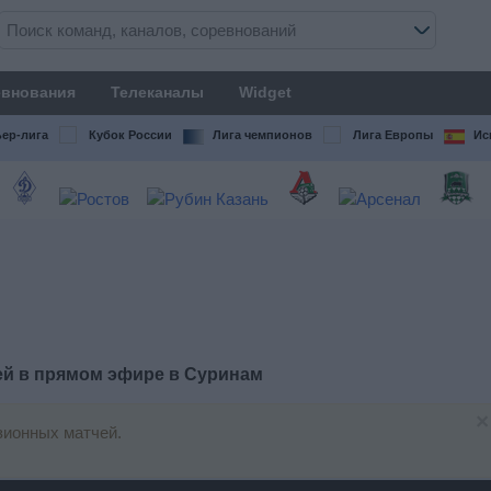
внования
Телеканалы
Widget
ер-лига
Кубок России
Лига чемпионов
Лига Европы
Ис
ей в прямом эфире в
Суринам
×
зионных матчей.