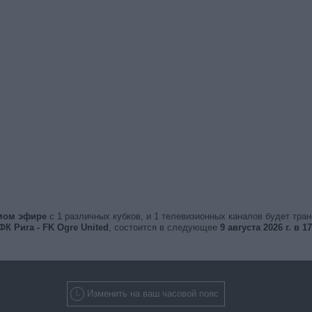
ямом эфире
с 1 различных кубков, и 1 телевизионных каналов будет тра
ФК Рига - FK Ogre United
, состоится в следующее
9 августа 2026 г. в 17
Изменить на ваш часовой пояс