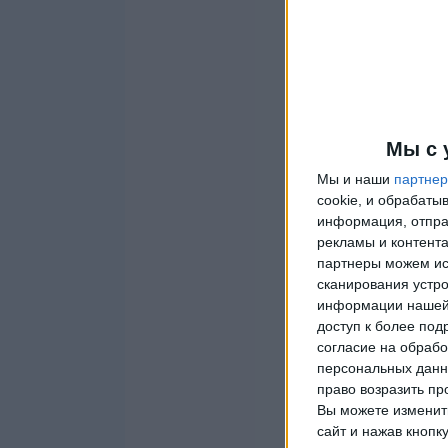
Мы с 
Мы и наши
партне
cookie, и обрабат
информация, отпра
рекламы и контента
партнеры можем ис
сканирования устро
информации нашей 
доступ к более под
согласие на обрабо
персональных данны
право возразить пр
Вы можете изменить
сайт и нажав кнопк