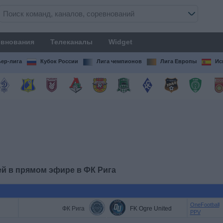
внования
Телеканалы
Widget
ер-лига
Кубок России
Лига чемпионов
Лига Европы
Ис
ей в прямом эфире в
ФК Рига
OneFootball
ФК Рига
FK Ogre United
PPV