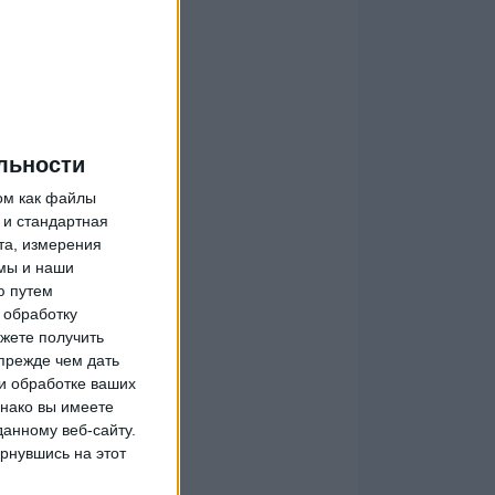
льности
ом как файлы
 и стандартная
та, измерения
мы и наши
ю путем
 обработку
жете получить
прежде чем дать
и обработке ваших
днако вы имеете
данному веб-сайту.
рнувшись на этот