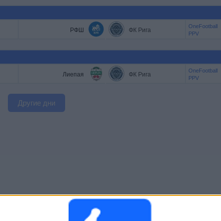
OneFootball
РФШ
ФК Рига
PPV
OneFootball
Лиепая
ФК Рига
PPV
Другие дни