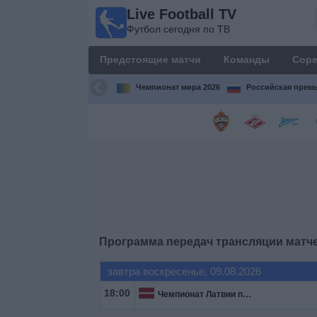
Live Football TV
Live
Футбол сегодня по ТВ
Football
TV
Предстоящие матчи
Команды
Соре
Футбол
сегодня по
Чемпионат мира 2026
Российская премь
ТВ
Предстоящие
матчи
Команды
Соревнования
Программа передач трансляции матч
Телеканалы
завтра воскресенье, 09.08.2026
18:00
Чемпионат Латвии по футболу
Widget