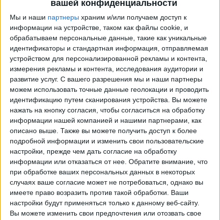
вашей конфиденциальности
Мы и наши
партнеры
храним и/или получаем доступ к
информации на устройстве, таком как файлы cookie, и
обрабатываем персональные данные, такие как уникальные
идентификаторы и стандартная информация, отправляемая
устройством для персонализированной рекламы и контента,
измерения рекламы и контента, исследования аудитории и
развитие услуг.
С вашего разрешения мы и наши партнеры
можем использовать точные данные геолокации и проводить
идентификацию путем сканирования устройства. Вы можете
Программа передач трансляции матчей в прямом
нажать на кнопку согласия, чтобы согласиться на обработку
эфире в
Talleres Córdoba Femenino
информации нашей компанией и нашими партнерами, как
описано выше. Также вы можете получить доступ к более
Понедельник, 10.08.2026
подробной информации и изменить свои пользовательские
23:00
Примера А Женщины
настройки, прежде чем дать согласие на обработку
информации или отказаться от нее.
Обратите внимание, что
Talleres Córdoba Femenino
при обработке ваших персональных данных в некоторых
San Lorenzo Femenino
случаях ваше согласие может не потребоваться, однако вы
имеете право возразить против такой обработки. Ваши
настройки будут применяться только к данному веб-сайту.
Вы можете изменить свои предпочтения или отозвать свое
LPF Play