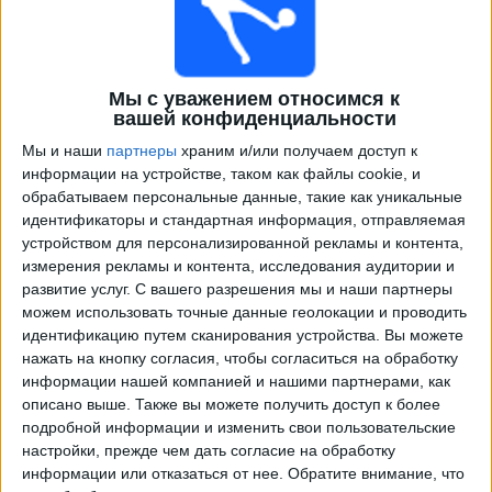
Мы с уважением относимся к
вашей конфиденциальности
Мы и наши
партнеры
храним и/или получаем доступ к
информации на устройстве, таком как файлы cookie, и
обрабатываем персональные данные, такие как уникальные
идентификаторы и стандартная информация, отправляемая
Программа передач трансляции матчей в прямом
устройством для персонализированной рекламы и контента,
эфире в
Тулуза
измерения рекламы и контента, исследования аудитории и
развитие услуг.
С вашего разрешения мы и наши партнеры
×
Тулуза:
В настоящее время нет телевизионных
можем использовать точные данные геолокации и проводить
матчей.
идентификацию путем сканирования устройства. Вы можете
нажать на кнопку согласия, чтобы согласиться на обработку
информации нашей компанией и нашими партнерами, как
Четверг, 22.02.2024
описано выше. Также вы можете получить доступ к более
подробной информации и изменить свои пользовательские
19:45
Лига Европы
настройки, прежде чем дать согласие на обработку
плей-офф
информации или отказаться от нее.
Обратите внимание, что