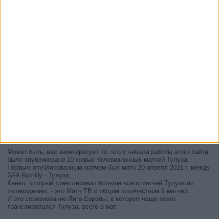
В настоящее время на телевидении не вещается живой
футбольный матч Тулуза
, но мы предлагаем вам историю с
телепрограммой последних матчей, которые можно было увидеть
по
телевидению Тулуза
.
Мы обновим этот телепрограмму Тулуза после того
, как
официальные источники подтвердят даты следующих матчей,
которые будут транслироваться по телевидению.
Может быть, вас заинтересует то, что с начала работы этого сайта
было опубликовано 10 живых телевизионных матчей Тулуза.
Первым опубликованным матчем был матч 20 апреля 2021 г. между
GFA Rumilly - Тулуза.
Канал, который транслировал больше всего матчей Тулуза по
телевидению, - это Матч ТВ с общим количеством 6 матчей.
И это соревнование Лига Европы, в котором чаще всего
транслировался Тулуза, всего 8 мат