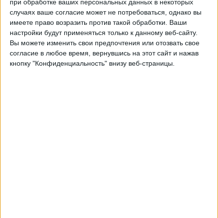
при обработке ваших персональных данных в некоторых
Тулуза
случаях ваше согласие может не потребоваться, однако вы
Бенфика
имеете право возразить против такой обработки. Ваши
Матч ТВ
настройки будут применяться только к данному веб-сайту.
Вы можете изменить свои предпочтения или отозвать свое
Четверг, 15.02.2024
согласие в любое время, вернувшись на этот сайт и нажав
кнопку "Конфиденциальность" внизу веб-страницы.
22:00
Лига Европы
плей-офф
Бенфика
Тулуза
Матч ТВ
Четверг, 14.12.2023
19:45
Лига Европы
Групповой этап
ЛАСК
Тулуза
Матч ТВ