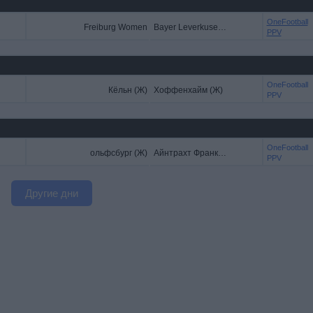
OneFootball
Freiburg Women
Bayer Leverkusen Women
PPV
OneFootball
Кёльн (Ж)
Хоффенхайм (Ж)
PPV
OneFootball
ольфсбург (Ж)
Айнтрахт Франкфурт (Ж)
PPV
Другие дни