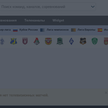
внования
Телеканалы
Widget
ер-лига
Кубок России
Лига чемпионов
Лига Европы
Ис
×
 нет телевизионных матчей.