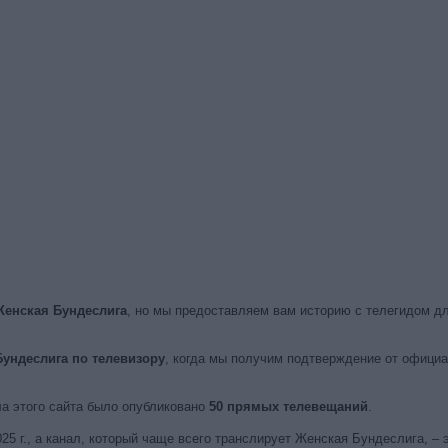
Женская Бундеслига
, но мы предоставляем вам историю с телегидом д
ундеслига по телевизору
, когда мы получим подтверждение от офици
ла этого сайта было опубликовано
50 прямых телевещаний
.
5 г., а канал, который чаще всего транслирует Женская Бундеслига, – 