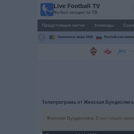
Live Football TV
Live
Футбол сегодня по ТВ
Football
TV
Предстоящие матчи
Команды
Соре
Футбол
сегодня по
Чемпионат мира 2026
Российская премь
ТВ
Предстоящие
матчи
Команды
Соревнования
Телепрограма от
Женская Бундеслига
Телеканалы
Женская Бундеслига:
В настоящее время
Widget