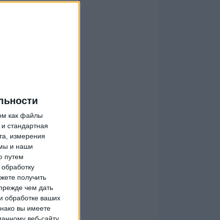
льности
ом как файлы
 и стандартная
та, измерения
мы и наши
ю путем
 обработку
жете получить
прежде чем дать
и обработке ваших
днако вы имеете
данному веб-сайту.