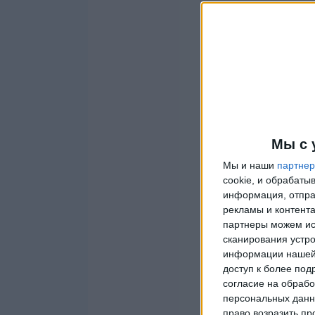
Мы с 
Мы и наши
партне
cookie, и обрабат
информация, отпра
рекламы и контента
партнеры можем ис
сканирования устро
информации нашей 
доступ к более под
согласие на обрабо
персональных данны
право возразить пр