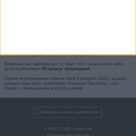
В настоящее время нет прямых телевещаний Чемпионат
Паулиста
, но мы предоставляем вам историю с телегидом для
последних событий, которые можно было увидеть по телевидению.
Мы будем обновлять этот
расписание Чемпионат Паулиста по
телевизору
, когда мы получим подтверждение от официальных
источников о будущих
прямых телевещаниях
.
Возможно, вас заинтересует тот факт, что с начала этого сайта
было опубликовано
50 прямых телевещаний
.
Первое опубликованное событие было 5 февраля 2025 г., а канал,
который чаще всего транслирует Чемпионат Паулиста, – это
Fanatiz с телевещанием всего 50 событий.
Изменить на ваш часовой пояс
© WOSTI 2026 |
wosti.com
Правовая информация