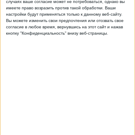
случаях ваше согласие может не потребоваться, однако вы
Fanatiz (Смотреть в прямом эфире)
имеете право возразить против такой обработки. Ваши
настройки будут применяться только к данному веб-сайту.
Воскресенье, 16.03.2025
Вы можете изменить свои предпочтения или отозвать свое
согласие в любое время, вернувшись на этот сайт и нажав
23:30
Чемпионат Паулиста
кнопку "Конфиденциальность" внизу веб-страницы.
Палмейрас
Коринтианс
Fanatiz (Смотреть в прямом эфире)
Вторник, 04.03.2025
01:00
Чемпионат Паулиста
Сан-Паулу
Новоризонтиньо
Fanatiz (Смотреть в прямом эфире)
Другие дни