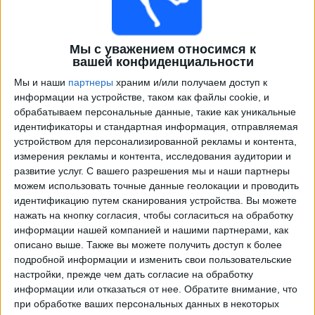
Мы с уважением относимся к
вашей конфиденциальности
Мы и наши
партнеры
храним и/или получаем доступ к
информации на устройстве, таком как файлы cookie, и
обрабатываем персональные данные, такие как уникальные
идентификаторы и стандартная информация, отправляемая
устройством для персонализированной рекламы и контента,
Телепрограма от
Чемпионат Паулиста
измерения рекламы и контента, исследования аудитории и
развитие услуг.
С вашего разрешения мы и наши партнеры
×
Чемпионат Паулиста:
В настоящее время нет
можем использовать точные данные геолокации и проводить
телевизионных матчей.
идентификацию путем сканирования устройства. Вы можете
нажать на кнопку согласия, чтобы согласиться на обработку
информации нашей компанией и нашими партнерами, как
Пятница, 28.03.2025
описано выше. Также вы можете получить доступ к более
подробной информации и изменить свои пользовательские
02:35
Чемпионат Паулиста
настройки, прежде чем дать согласие на обработку
Коринтианс
информации или отказаться от нее.
Обратите внимание, что
при обработке ваших персональных данных в некоторых
Палмейрас