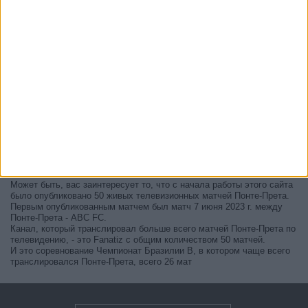
В настоящее время на телевидении не вещается живой
футбольный матч Понте-Прета
, но мы предлагаем вам историю с
телепрограммой последних матчей, которые можно было увидеть
по
телевидению Понте-Прета
.
Мы обновим этот телепрограмму Понте-Прета после того
, как
официальные источники подтвердят даты следующих матчей,
которые будут транслироваться по телевидению.
Может быть, вас заинтересует то, что с начала работы этого сайта
было опубликовано 50 живых телевизионных матчей Понте-Прета.
Первым опубликованным матчем был матч 7 июня 2023 г. между
Понте-Прета - ABC FC.
Канал, который транслировал больше всего матчей Понте-Прета по
телевидению, - это Fanatiz с общим количеством 50 матчей.
И это соревнование Чемпионат Бразилии В, в котором чаще всего
транслировался Понте-Прета, всего 26 мат