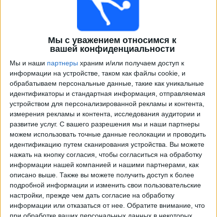
Мы с уважением относимся к
вашей конфиденциальности
Мы и наши
партнеры
храним и/или получаем доступ к
информации на устройстве, таком как файлы cookie, и
обрабатываем персональные данные, такие как уникальные
идентификаторы и стандартная информация, отправляемая
Программа передач трансляции матчей в прямом
устройством для персонализированной рекламы и контента,
эфире в
Понте-Прета
измерения рекламы и контента, исследования аудитории и
развитие услуг.
С вашего разрешения мы и наши партнеры
×
можем использовать точные данные геолокации и проводить
Понте-Прета:
В настоящее время нет
идентификацию путем сканирования устройства. Вы можете
телевизионных матчей.
нажать на кнопку согласия, чтобы согласиться на обработку
информации нашей компанией и нашими партнерами, как
Воскресенье, 23.02.2025
описано выше. Также вы можете получить доступ к более
подробной информации и изменить свои пользовательские
23:30
Чемпионат Паулиста
настройки, прежде чем дать согласие на обработку
информации или отказаться от нее.
Обратите внимание, что
Понте-Прета
при обработке ваших персональных данных в некоторых