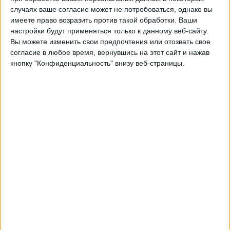
Брагантино
случаях ваше согласие может не потребоваться, однако вы
Fanatiz (Смотреть в прямом эфире)
имеете право возразить против такой обработки. Ваши
настройки будут применяться только к данному веб-сайту.
Вы можете изменить свои предпочтения или отозвать свое
Четверг, 20.02.2025
согласие в любое время, вернувшись на этот сайт и нажав
00:30
Чемпионат Паулиста
кнопку "Конфиденциальность" внизу веб-страницы.
Estádio Cícero Pompeu de Toledo, São Paulo
Сан-Паулу
Понте-Прета
Fanatiz (Смотреть в прямом эфире)
Суббота, 15.02.2025
21:00
Чемпионат Паулиста
Понте-Прета
Ботафого Сан-Паулу
Fanatiz (Смотреть в прямом эфире)