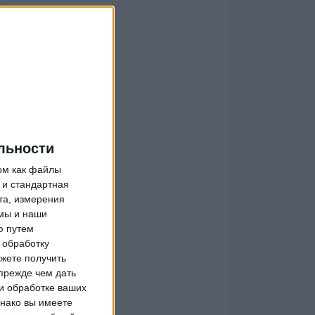
льности
ом как файлы
 и стандартная
та, измерения
мы и наши
ю путем
 обработку
жете получить
прежде чем дать
и обработке ваших
днако вы имеете