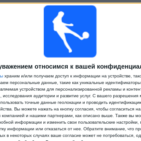
уважением относимся к вашей конфиденциа
LPF
Депортиво Мерло
Спортиво Итальяно
ры
храним и/или получаем доступ к информации на устройстве, так
Play
ываем персональные данные, такие как уникальные идентификаторы
LPF
Лаферрере
Арсенал Саранди
Play
вляемая устройством для персонализированной рекламы и контен
, исследования аудитории и развитие услуг.
С вашего разрешения 
LPF
Докк Суд
Play
пользовать точные данные геолокации и проводить идентификаци
Сан-Мартин Бурсако
йства. Вы можете нажать на кнопку согласия, чтобы согласиться на
компанией и нашими партнерами, как описано выше. Также вы мо
робной информации и изменить свои пользовательские настройки, 
тку информации или отказаться от нее.
Обратите внимание, что пр
LPF
Арсенал Саранди
Тальерес Эскалада
Play
х в некоторых случаях ваше согласие может не потребоваться, о