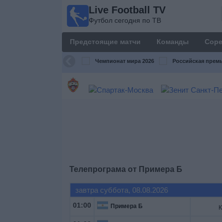
Live Football TV
Live
Футбол сегодня по ТВ
Football
TV
Предстоящие матчи
Команды
Соре
Футбол
сегодня по
Чемпионат мира 2026
Российская премь
ТВ
Предстоящие
матчи
Команды
Соревнования
Телепрограма от
Примера Б
Телеканалы
завтра суббота, 08.08.2026
01:00
Примера Б
Widget
К