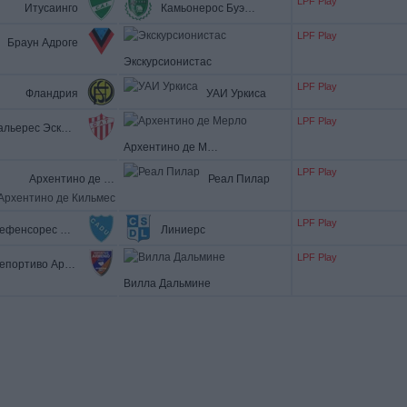
LPF Play
Итусаинго
Камьонерос Буэнос-Айрес
LPF Play
Браун Адроге
Экскурсионистас
LPF Play
Фландрия
УАИ Уркиса
LPF Play
Тальерес Эскалада
Архентино де Мерло
LPF Play
Архентино де Кильмес
Реал Пилар
LPF Play
Дефенсорес Юнидос
Линиерс
LPF Play
Депортиво Арменио
Вилла Дальмине