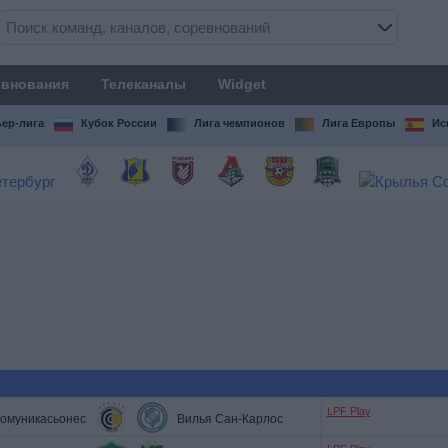
внования
Телеканалы
Widget
ер-лига
Кубок России
Лига чемпионов
Лига Европы
Ис
LPF Play
омуникасьонес
Вилья Сан-Карлос