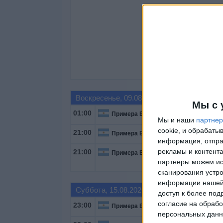
Воскресенье, 09.08.2026
Мы с 
01:00
Примера Б
Мы и наши
партне
cookie, и обрабат
21:00
Примера Б
информация, отпра
рекламы и контента
21:00
Примера Б
партнеры можем ис
сканирования устро
информации нашей 
Суббота, 15.08.2026
доступ к более под
согласие на обрабо
23:00
Примера Б
персональных данны