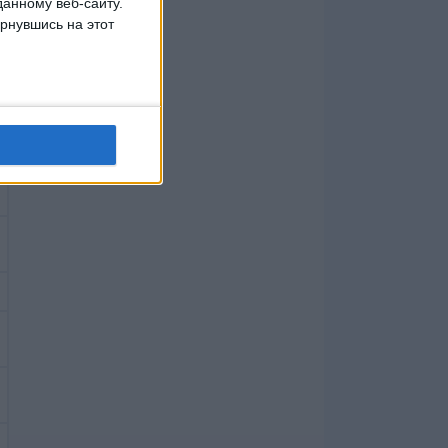
данному веб-сайту.
рнувшись на этот