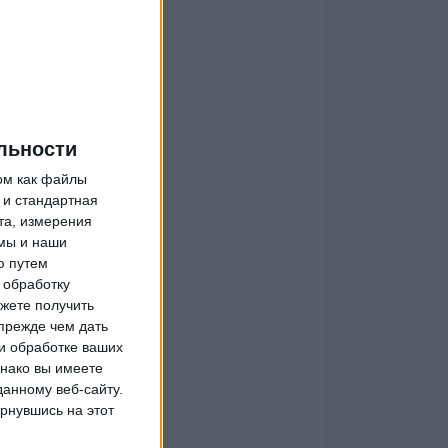
льности
ом как файлы
 и стандартная
та, измерения
мы и наши
ю путем
 обработку
жете получить
прежде чем дать
и обработке ваших
днако вы имеете
данному веб-сайту.
рнувшись на этот