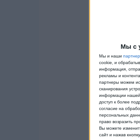
Мы с 
Мы и наши
партне
cookie, и обрабат
информация, отпра
рекламы и контента
партнеры можем ис
сканирования устро
информации нашей 
доступ к более под
согласие на обрабо
персональных данны
право возразить пр
Вы можете изменить
сайт и нажав кнопк