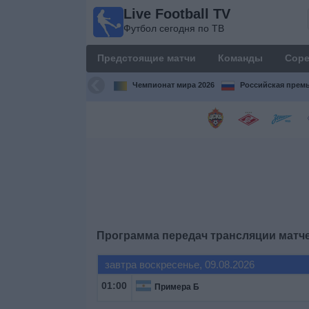
Live Football TV
Live
Футбол сегодня по ТВ
Football
TV
Предстоящие матчи
Команды
Соре
Футбол
сегодня по
Чемпионат мира 2026
Российская премь
ТВ
Предстоящие
матчи
Команды
Соревнования
Программа передач трансляции матч
Телеканалы
завтра воскресенье, 09.08.2026
01:00
Примера Б
Widget