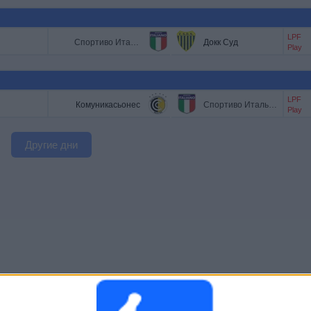
LPF
Спортиво Итальяно
Докк Суд
Play
LPF
Комуникасьонес
Спортиво Итальяно
Play
Другие дни