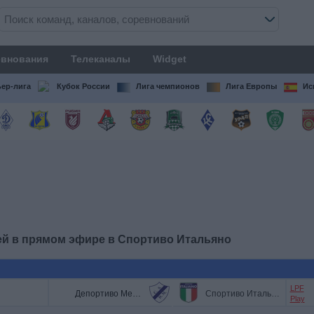
внования
Телеканалы
Widget
ер-лига
Кубок России
Лига чемпионов
Лига Европы
Ис
ей в прямом эфире в
Спортиво Итальяно
LPF
Депортиво Мерло
Спортиво Итальяно
Play