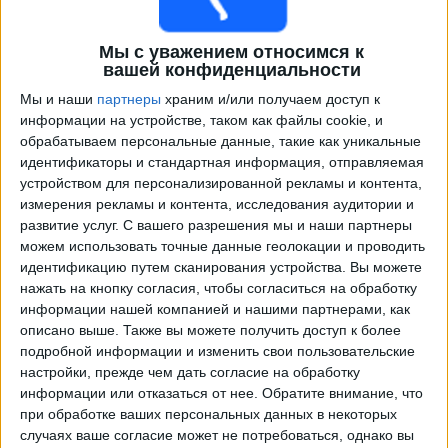
Мы с уважением относимся к
вашей конфиденциальности
Мы и наши
партнеры
храним и/или получаем доступ к
информации на устройстве, таком как файлы cookie, и
обрабатываем персональные данные, такие как уникальные
идентификаторы и стандартная информация, отправляемая
устройством для персонализированной рекламы и контента,
измерения рекламы и контента, исследования аудитории и
Программа передач трансляции матчей в прямом
развитие услуг.
С вашего разрешения мы и наши партнеры
эфире в
Албания
можем использовать точные данные геолокации и проводить
идентификацию путем сканирования устройства. Вы можете
Суббота, 26.09.2026
нажать на кнопку согласия, чтобы согласиться на обработку
21:45
Лига наций УЕФА
информации нашей компанией и нашими партнерами, как
Групповой этап
описано выше. Также вы можете получить доступ к более
подробной информации и изменить свои пользовательские
Албания
настройки, прежде чем дать согласие на обработку
Белоруссия
информации или отказаться от нее.
Обратите внимание, что
при обработке ваших персональных данных в некоторых
Быть подтвержденным
случаях ваше согласие может не потребоваться, однако вы