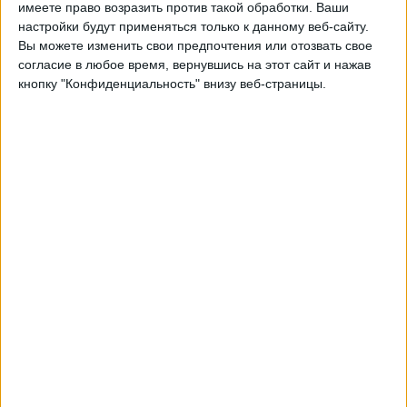
имеете право возразить против такой обработки. Ваши
Вторник, 29.09.2026
настройки будут применяться только к данному веб-сайту.
Вы можете изменить свои предпочтения или отозвать свое
21:45
Лига наций УЕФА
согласие в любое время, вернувшись на этот сайт и нажав
Групповой этап
кнопку "Конфиденциальность" внизу веб-страницы.
Сан-Марино
Албания
Быть подтвержденным
Суббота, 03.10.2026
17:00
Лига наций УЕФА
Групповой этап
Финляндия
Албания
Быть подтвержденным
Другие дни