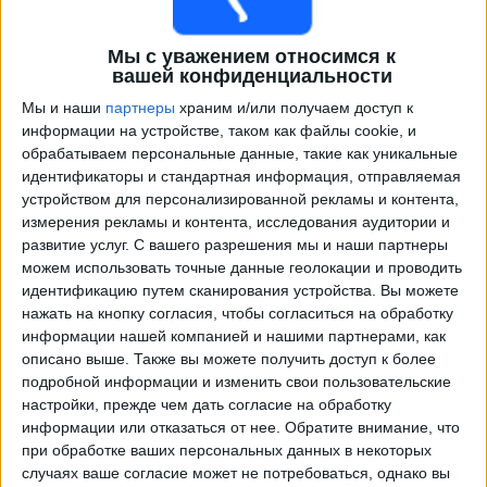
Мы с уважением относимся к
вашей конфиденциальности
Мы и наши
партнеры
храним и/или получаем доступ к
информации на устройстве, таком как файлы cookie, и
обрабатываем персональные данные, такие как уникальные
идентификаторы и стандартная информация, отправляемая
устройством для персонализированной рекламы и контента,
измерения рекламы и контента, исследования аудитории и
Программа передач трансляции матчей в прямом
развитие услуг.
С вашего разрешения мы и наши партнеры
эфире в
Белоруссия
можем использовать точные данные геолокации и проводить
идентификацию путем сканирования устройства. Вы можете
Суббота, 26.09.2026
нажать на кнопку согласия, чтобы согласиться на обработку
21:45
Лига наций УЕФА
информации нашей компанией и нашими партнерами, как
Групповой этап
описано выше. Также вы можете получить доступ к более
подробной информации и изменить свои пользовательские
Албания
настройки, прежде чем дать согласие на обработку
Белоруссия
информации или отказаться от нее.
Обратите внимание, что
при обработке ваших персональных данных в некоторых
Быть подтвержденным
случаях ваше согласие может не потребоваться, однако вы