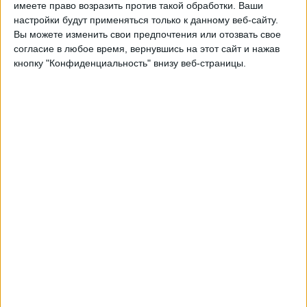
имеете право возразить против такой обработки. Ваши
Вторник, 29.09.2026
настройки будут применяться только к данному веб-сайту.
Вы можете изменить свои предпочтения или отозвать свое
21:45
Лига наций УЕФА
согласие в любое время, вернувшись на этот сайт и нажав
Групповой этап
кнопку "Конфиденциальность" внизу веб-страницы.
Финляндия
Белоруссия
Быть подтвержденным
Суббота, 03.10.2026
19:00
Лига наций УЕФА
Групповой этап
Белоруссия
Сан-Марино
Быть подтвержденным
Другие дни