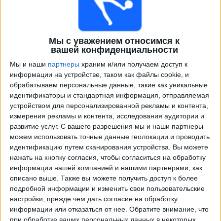
Мы с уважением относимся к
вашей конфиденциальности
Мы и наши
партнеры
храним и/или получаем доступ к
информации на устройстве, таком как файлы cookie, и
обрабатываем персональные данные, такие как уникальные
идентификаторы и стандартная информация, отправляемая
Программа передач трансляции матчей в прямом
устройством для персонализированной рекламы и контента,
эфире в
Боливия
измерения рекламы и контента, исследования аудитории и
развитие услуг.
С вашего разрешения мы и наши партнеры
×
можем использовать точные данные геолокации и проводить
Боливия:
В настоящее время нет телевизионных
идентификацию путем сканирования устройства. Вы можете
матчей.
нажать на кнопку согласия, чтобы согласиться на обработку
информации нашей компанией и нашими партнерами, как
Вторник, 09.06.2026
описано выше. Также вы можете получить доступ к более
подробной информации и изменить свои пользовательские
23:00
CONMEBOL Liga de Naciones Femenina
настройки, прежде чем дать согласие на обработку
информации или отказаться от нее.
Обратите внимание, что
Перу
при обработке ваших персональных данных в некоторых