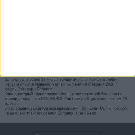
В настоящее время на телевидении не вещается живой
футбольный матч Боливия
, но мы предлагаем вам историю с
телепрограммой последних матчей, которые можно было увидеть
по
телевидению Боливия
.
Мы обновим этот телепрограмму Боливия после того
, как
официальные источники подтвердят даты следующих матчей,
которые будут транслироваться по телевидению.
Может быть, вас заинтересует то, что с начала работы этого сайта
было опубликовано 17 живых телевизионных матчей Боливия.
Первым опубликованным матчем был матч 9 февраля 2026 г.
между Эквадор - Боливия.
Канал, который транслировал больше всего матчей Боливия по
телевидению, - это CONMEBOL YouTube с общим количеством 16
матчей.
И это соревнование Южноамериканский чемпионат U17, в котором
чаще всего транслировался Боливия, всего 6 мат