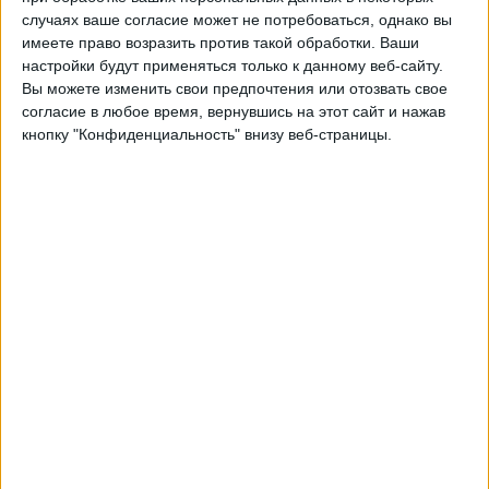
Боливия
случаях ваше согласие может не потребоваться, однако вы
CONMEBOL YouTube
имеете право возразить против такой обработки. Ваши
настройки будут применяться только к данному веб-сайту.
Вы можете изменить свои предпочтения или отозвать свое
Пятница, 05.06.2026
согласие в любое время, вернувшись на этот сайт и нажав
23:00
CONMEBOL Liga de Naciones Femenina
кнопку "Конфиденциальность" внизу веб-страницы.
Боливия
Парагвай
CONMEBOL YouTube
Четверг, 30.04.2026
23:00
Южноамериканское женское U-17
Колумбия
Боливия
CONMEBOL YouTube
Другие дни