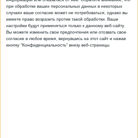
при обработке ваших персональных данных в некоторых
Парагвай
случаях ваше согласие может не потребоваться, однако вы
Франция
имеете право возразить против такой обработки. Ваши
настройки будут применяться только к данному веб-сайту.
Матч Премьер
Матч ТВ
Матч! Онлайн
Вы можете изменить свои предпочтения или отозвать свое
согласие в любое время, вернувшись на этот сайт и нажав
Понедельник, 29.06.2026
кнопку "Конфиденциальность" внизу веб-страницы.
23:30
Чемпионат мира 2026
1/16 финала
Германия
Парагвай
Матч Премьер
Матч ТВ
Матч! Онлайн
Пятница, 26.06.2026
05:00
Чемпионат мира 2026
Групповой этап