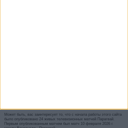
В настоящее время на телевидении не вещается живой
футбольный матч Парагвай
, но мы предлагаем вам историю с
телепрограммой последних матчей, которые можно было увидеть
по
телевидению Парагвай
.
Мы обновим этот телепрограмму Парагвай после того
, как
официальные источники подтвердят даты следующих матчей,
которые будут транслироваться по телевидению.
Может быть, вас заинтересует то, что с начала работы этого сайта
было опубликовано 24 живых телевизионных матчей Парагвай.
Первым опубликованным матчем был матч 10 февраля 2026 г.