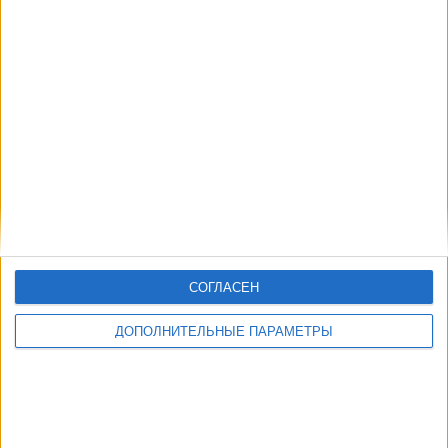
Парагвай
Австралия
Матч Премьер
Матч ТВ
Матч! Онлайн
Другие дни
СОГЛАСЕН
ДОПОЛНИТЕЛЬНЫЕ ПАРАМЕТРЫ