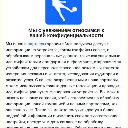
Мы с уважением относимся к
вашей конфиденциальности
Мы и наши
партнеры
храним и/или получаем доступ к
информации на устройстве, таком как файлы cookie, и
обрабатываем персональные данные, такие как уникальные
Программа передач трансляции матчей в прямом
идентификаторы и стандартная информация, отправляемая
эфире в
Парагвай
устройством для персонализированной рекламы и контента,
измерения рекламы и контента, исследования аудитории и
×
развитие услуг.
С вашего разрешения мы и наши партнеры
Парагвай:
В настоящее время нет телевизионных
можем использовать точные данные геолокации и проводить
матчей.
идентификацию путем сканирования устройства. Вы можете
нажать на кнопку согласия, чтобы согласиться на обработку
Воскресенье, 05.07.2026
информации нашей компанией и нашими партнерами, как
описано выше. Также вы можете получить доступ к более
00:00
Чемпионат мира 2026
подробной информации и изменить свои пользовательские
1/8 финала
настройки, прежде чем дать согласие на обработку
информации или отказаться от нее.
Обратите внимание, что